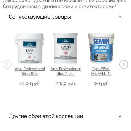
Декор C396 , доставка по Москве - : 1-2 рабочих дня.
Сотрудничаем с дизайнерами и архитекторами!
Сопутствующие товары
Арт. Professional
Арт. Professional
Арт. SEM-
Glue 10кг
Glue 4.5кг
MURALE-1L
Swi
3 500
руб.
2 130
руб.
720
руб.
Другие обои этой коллекции