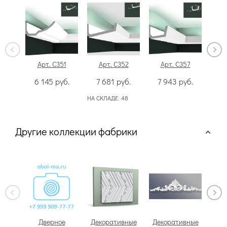
Арт. C351
Арт. C352
Арт. C357
А
6 145
руб.
7 681
руб.
7 943
руб.
8
НА СКЛАДЕ:
48
НА С
Другие коллекции фабрики
Дверное
Декоративные
Декоративные