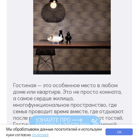
Гостиная — это особенное место в любом
доме или квартире. Это не просто комната,
а самое сердце жилища,
многофункциональное пространство, где
семья проводит время вместе, где отдыхают
после рабочего дня и где встречают гостей.
УЗНАЙТЕ ПРО
Гостиная обычно сообщается с прихожей,
СКИДКУ И ДОСТАВКУ
Мы обрабатываем данные посетителей и используем
может иметь выход в кухню или столовую, а в
ОК
куки согласно
политике
современных квартирах-студиях и вовсе