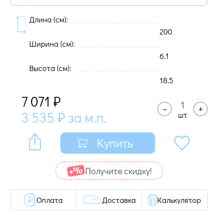
Длина (cм):
200
Ширина (cм):
6.1
Высота (cм):
18.5
7 071
₽
–
+
3 535
₽
за м.п.
шт
Купить
Получите cкидку!
Оплата
Доставка
Калькулятор