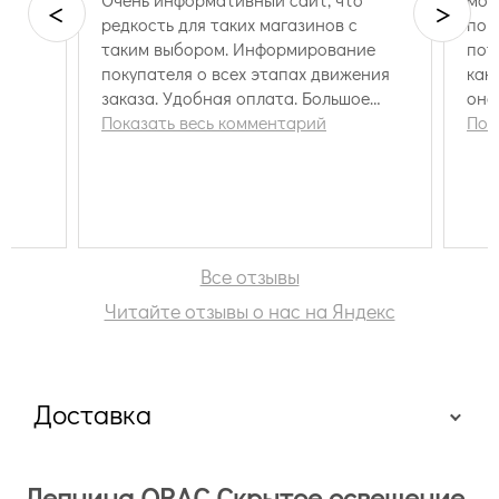
<
>
редкость для таких магазинов с
пок
таким выбором. Информирование
пот
покупателя о всех этапах движения
как
заказа. Удобная оплата. Большое
она
спасибо менеджеру Бутук Наталье за
Показать весь комментарий
в н
Пок
помощь. Приятные цены. Доставка -
дев
вовремя и без задержек. Отличные
обо
ребята! Рекомендую!
Раб
Про
ком
Спа
Все отзывы
Читайте отзывы о нас на Яндекс
Доставка
Лепнина ORAC Скрытое освещение