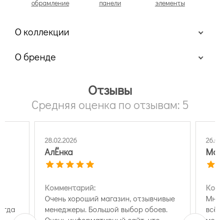
обрамление
панели
элементы
О коллекции
О бренде
Отзывы
Средняя оценка по отзывам: 5
28.02.2026
26.0
АлЁнка
Мар
Комментарий:
Ком
Очень хороший магазин, отзывчивые
Мне
сегда
менеджеры. Большой выбор обоев.
всё
Очень информативный сайт, что
мог