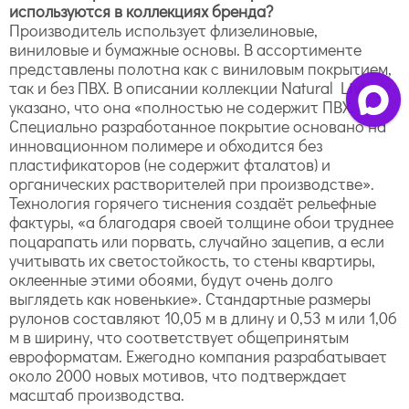
используются в коллекциях бренда?
Производитель использует флизелиновые,
виниловые и бумажные основы. В ассортименте
представлены полотна как с виниловым покрытием,
так и без ПВХ. В описании коллекции Natural Living
указано, что она «полностью не содержит ПВХ.
Специально разработанное покрытие основано на
инновационном полимере и обходится без
пластификаторов (не содержит фталатов) и
органических растворителей при производстве».
Технология горячего тиснения создаёт рельефные
фактуры, «а благодаря своей толщине обои труднее
поцарапать или порвать, случайно зацепив, а если
учитывать их светостойкость, то стены квартиры,
оклеенные этими обоями, будут очень долго
выглядеть как новенькие». Стандартные размеры
рулонов составляют 10,05 м в длину и 0,53 м или 1,06
м в ширину, что соответствует общепринятым
евроформатам. Ежегодно компания разрабатывает
около 2000 новых мотивов, что подтверждает
масштаб производства.