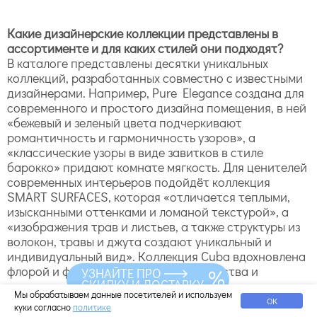
Какие дизайнерские коллекции представлены в
ассортименте и для каких стилей они подходят?
В каталоге представлены десятки уникальных
коллекций, разработанных совместно с известными
дизайнерами. Например, Pure Elegance создана для
современного и простого дизайна помещения, в ней
«бежевый и зеленый цвета подчеркивают
романтичность и гармоничность узоров», а
«классические узоры в виде завитков в стиле
барокко» придают комнате мягкость. Для ценителей
современных интерьеров подойдёт коллекция
SMART SURFACES, которая «отличается теплыми,
изысканными оттенками и ломаной текстурой», а
«изображения трав и листьев, а также структуры из
волокон, травы и джута создают уникальный и
индивидуальный вид». Коллекция Cuba вдохновлена
флорой и фауной Карибского государства и
УЗНАЙТЕ ПРО
СКИДКУ И ДОСТАВКУ
«вызывает воспоминания об отпуске, ветви и цветы
Мы обрабатываем данные посетителей и используем
куста гибискуса дополняются убранством
ОК
куки согласно
политике
красочных домов столицы Гаваны». Для детской