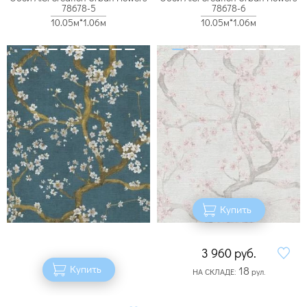
78678-5
78678-6
10.05м*1.06м
10.05м*1.06м
Купить
3 960
руб.
Купить
18
НА СКЛАДЕ:
рул.