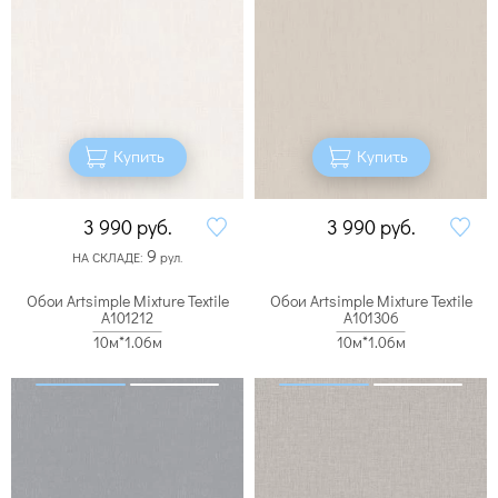
Купить
Купить
3 990
руб.
3 990
руб.
9
НА СКЛАДЕ:
рул.
Обои Artsimple Mixture Textile
Обои Artsimple Mixture Textile
A101212
A101306
10м*1.06м
10м*1.06м