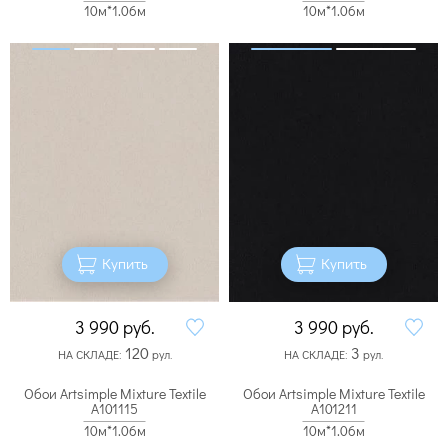
10м*1.06м
10м*1.06м
Купить
Купить
3 990
руб.
3 990
руб.
120
3
НА СКЛАДЕ:
рул.
НА СКЛАДЕ:
рул.
Обои Artsimple Mixture Textile
Обои Artsimple Mixture Textile
A101115
A101211
10м*1.06м
10м*1.06м