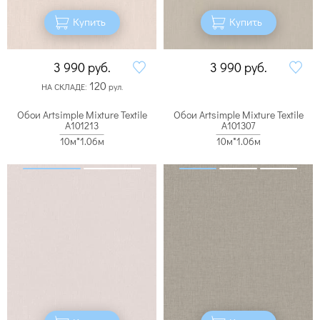
Купить
Купить
3 990
руб.
3 990
руб.
120
НА СКЛАДЕ:
рул.
Обои Artsimple Mixture Textile
Обои Artsimple Mixture Textile
A101213
A101307
10м*1.06м
10м*1.06м