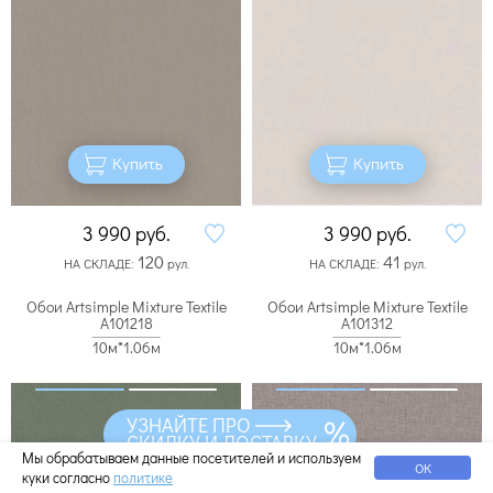
Купить
Купить
3 990
руб.
3 990
руб.
120
41
НА СКЛАДЕ:
рул.
НА СКЛАДЕ:
рул.
Обои Artsimple Mixture Textile
Обои Artsimple Mixture Textile
A101218
A101312
10м*1.06м
10м*1.06м
УЗНАЙТЕ ПРО
СКИДКУ И ДОСТАВКУ
Мы обрабатываем данные посетителей и используем
ОК
куки согласно
политике