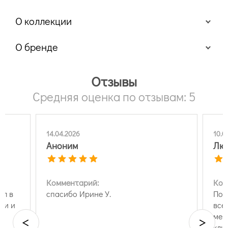
О коллекции
О бренде
Отзывы
Средняя оценка по отзывам: 5
14.04.2026
10.0
Аноним
Люд
Комментарий:
Ком
ал в
спасибо Ирине У.
Пок
ои и
все
мен
<
>
кли