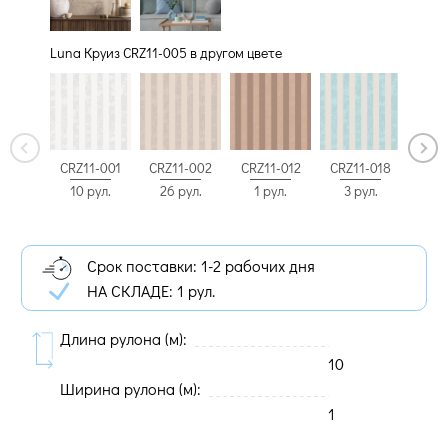
Luna Круиз CRZ11-005 в другом цвете
CRZ11-002
CRZ11-012
CRZ11-018
CRZ11
CRZ11-001
26 рул.
1 рул.
3 рул.
19 
10 рул.
Срок поставки: 1-2 рабочих дня
НА СКЛАДЕ:
1 рул.
Длина рулона (м):
10
Ширина рулона (м):
1