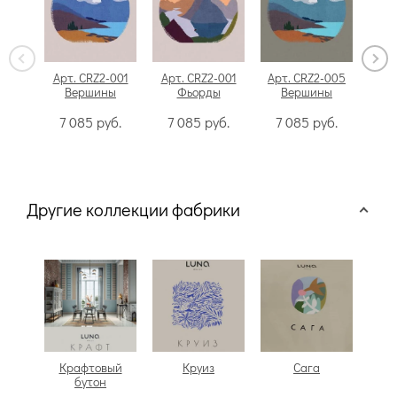
Арт. CRZ2-001
Арт. CRZ2-001
Арт. CRZ2-005
Арт
Вершины
Фьорды
Вершины
7 085
руб.
7 085
руб.
7 085
руб.
7
Другие коллекции фабрики
Крафтовый
Круиз
Сага
бутон