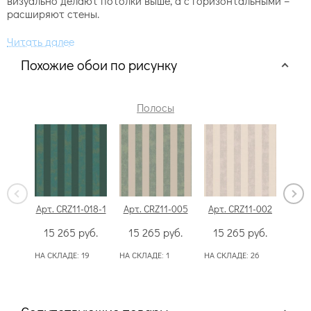
визуально делают потолки выше, а с горизонтальными –
расширяют стены.
Похожие обои по рисунку
Полосы
Арт. CRZ11-018-1
Арт. CRZ11-005
Арт. CRZ11-002
Арт.
15 265
руб.
15 265
руб.
15 265
руб.
15
НА СКЛАДЕ:
19
НА СКЛАДЕ:
1
НА СКЛАДЕ:
26
НА С