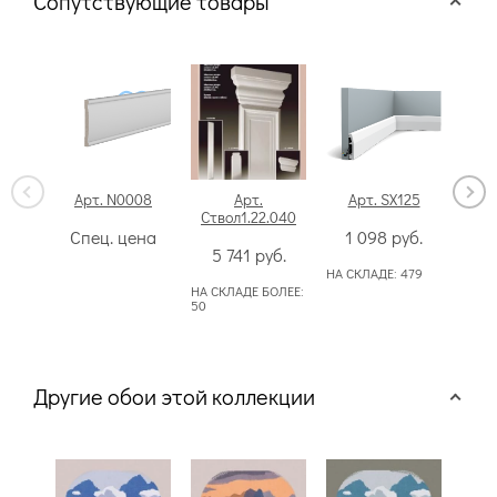
Сопутствующие товары
Арт. N0008
Арт.
Арт. SX125
Арт
Ствол1.22.040
Спец. цена
1 098
руб.
12
5 741
руб.
НА СКЛАДЕ:
479
НА СК
50
НА СКЛАДЕ БОЛЕЕ:
50
Другие обои этой коллекции