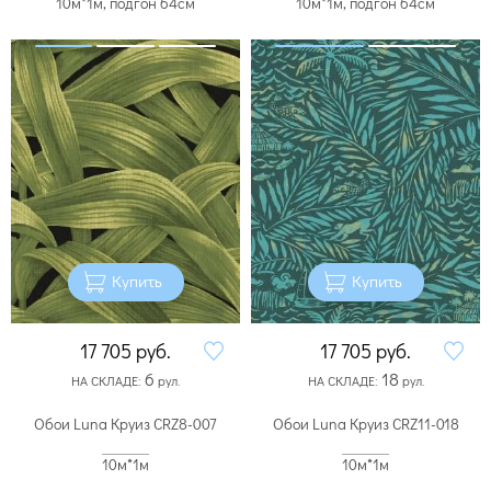
10м*1м, подгон 64см
10м*1м, подгон 64см
Купить
Купить
17 705
руб.
17 705
руб.
6
18
НА СКЛАДЕ:
рул.
НА СКЛАДЕ:
рул.
Обои Luna Круиз CRZ8-007
Обои Luna Круиз CRZ11-018
10м*1м
10м*1м