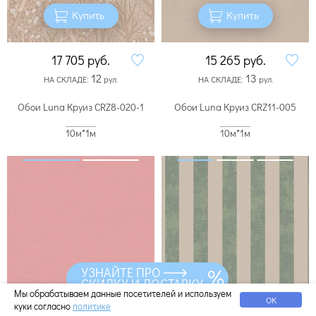
Купить
Купить
17 705
руб.
15 265
руб.
12
13
НА СКЛАДЕ:
рул.
НА СКЛАДЕ:
рул.
Обои Luna Круиз CRZ8-020-1
Обои Luna Круиз CRZ11-005
10м*1м
10м*1м
УЗНАЙТЕ ПРО
СКИДКУ И ДОСТАВКУ
Мы обрабатываем данные посетителей и используем
ОК
куки согласно
политике
Купить
Купить