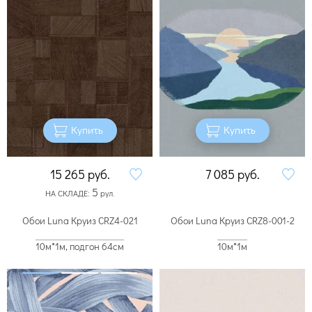
Купить
Купить
15 265
руб.
7 085
руб.
5
НА СКЛАДЕ:
рул.
Обои Luna Круиз CRZ4-021
Обои Luna Круиз CRZ8-001-2
10м*1м, подгон 64см
10м*1м