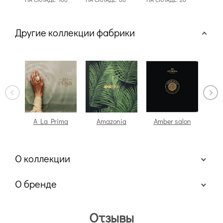
Другие коллекции фабрики
A La Prima
Amazonia
Amber salon
Be
п
О коллекции
О бренде
Отзывы