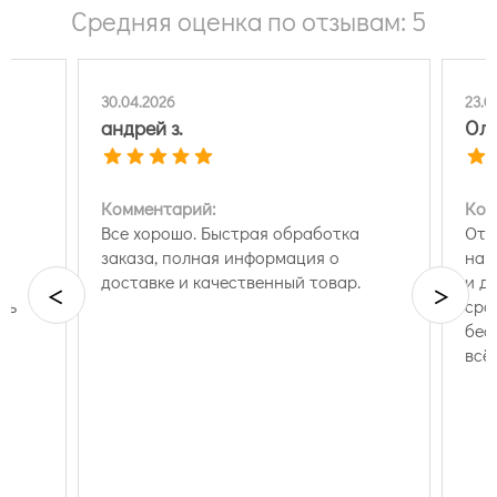
Средняя оценка по отзывам: 5
30.04.2026
23.0
андрей з.
Оль
Комментарий:
Ком
й
Все хорошо. Быстрая обработка
Отл
заказа, полная информация о
на 
доставке и качественный товар.
и д
<
>
нь
сро
бес
всё