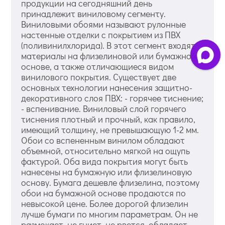
продукции на сегодняшний день
принадлежит виниловому сегменту.
Виниловыми обоями называют рулонные
настенные отделки с покрытием из ПВХ
(поливинилхлорида). В этот сегмент входят
материалы на флизелиновой или бумажной
основе, а также отличающиеся видом
винилового покрытия. Существует две
основных технологии нанесения защитно-
декоративного слоя ПВХ: - горячее тиснение;
- вспенивание. Виниловый слой горячего
тиснения плотный и прочный, как правило,
имеющий толщину, не превышающую 1-2 мм.
Обои со вспененным винилом обладают
объемной, относительно мягкой на ощупь
фактурой. Оба вида покрытия могут быть
нанесены на бумажную или флизелиновую
основу. Бумага дешевле флизелина, поэтому
обои на бумажной основе продаются по
невысокой цене. Более дорогой флизелин
лучше бумаги по многим параметрам. Он не
размокает, не гниет, не рвется, обладает