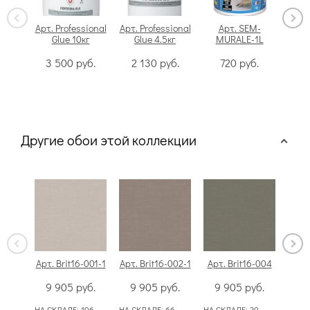
Арт. Professional
Арт. Professional
Арт. SEM-
Glue 10кг
Glue 4.5кг
MURALE-1L
Swi
3 500
руб.
2 130
руб.
720
руб.
Другие обои этой коллекции
Арт. Brit16-001-1
Арт. Brit16-002-1
Арт. Brit16-004
Арт.
9 905
руб.
9 905
руб.
9 905
руб.
9
НА СКЛАДЕ:
106
НА СКЛАДЕ:
66
НА СКЛАДЕ:
20
НА С