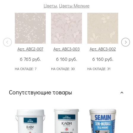
Цветы
,
Цветы Мелкие
Арт. ABC2-007
Арт. ABC3-003
Арт. ABC3-002
Арт
6 765
руб.
6 160
руб.
6 160
руб.
4
НА СКЛАДЕ:
7
НА СКЛАДЕ:
30
НА СКЛАДЕ:
31
НА СК
50
Сопутствующие товары