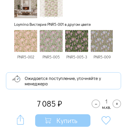
Loymina Вистерия PNR5-001 в другом цвете
PNR5-002
PNR5-005
PNR5-009
PNR5-005-3
Ожидается поступление, уточняйте у
менеджера
7 085
₽
–
+
м.кв.
Купить