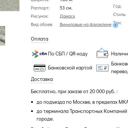
Год:
Раппорт:
53 cм.
Стиль:
Рисунок:
Дамаск
Тон:
Вид обоев:
Виниловые на флизелине
Оплата
По СБП / QR-коду
Налич
Банков
Банковской картой
перево
Доставка
Бесплатно, при заказе от 20 000 руб. :
до подъезда по Москве, в пределах МК
до терминала Транспортных Компаний 
городе.