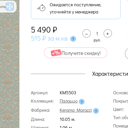
Ожидается поступление,
ить
уточняйте у менеджера
5 490
₽
–
+
515
₽
за м.кв
рул.
Получите cкидку!
Характеристи
Артикул:
KM5503
Основа
Коллекция:
Палаццо
Покрыт
Цвет:
Фабрика:
Kerama Marazzi
Тип об
Длина:
10.05 м.
Помеще
Ширина:
1.06 м.