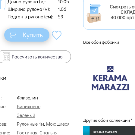
Длина рулона (м):
10.05
Смотреть о
Ширина рулона (м):
1.06
СКЛАД
Подгон в рулоне (cм):
53
40 000 арт
Купить
Все обои фабрики
Рассчитать количество
ки
:
Флизелин
ие:
Виниловое
Зеленый
Другие обои коллекции *
оев:
Рулонные 1м
,
Моющиеся
ние:
Гостиная
,
Спальня