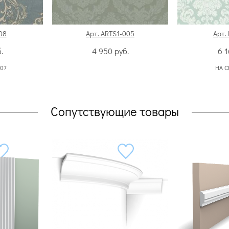
08
Арт. ARTS1-005
Арт.
.
4 950
руб.
6 
107
НА С
Сопутствующие товары