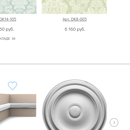
 DK14-105
Арт. DK8-005
160
руб.
6 160
руб.
КЛАДЕ:
34