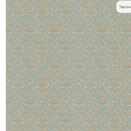
Увелич