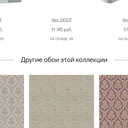
F
Арт. CX127F
Арт
б.
11 745
руб.
5
165
НА СКЛАДЕ:
98
НА СК
Другие обои этой коллекции