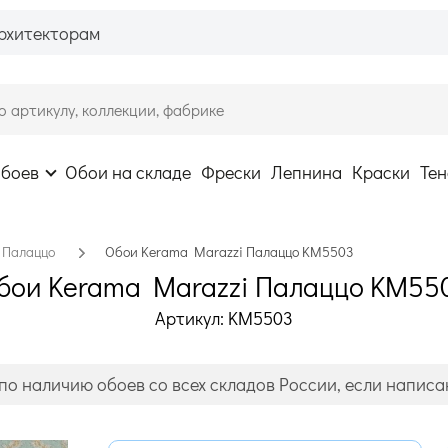
рхитекторам
обоев
Обои на складе
Фрески
Лепнина
Краски
Тен
Палаццо
Обои Kerama Marazzi Палаццо KM5503
бои Kerama Marazzi Палаццо KM55
Артикул: KM5503
по наличию обоев со всех складов России, если написан