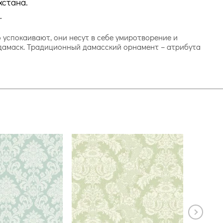
хстана.
.
о успокаивают, они несут в себе умиротворение и
к дамаск. Традиционный дамасский орнамент – атрибута