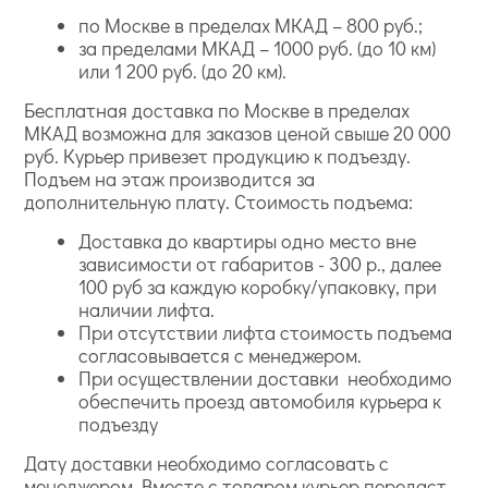
по Москве в пределах МКАД – 800 руб.;
за пределами МКАД – 1000 руб. (до 10 км)
классическим и неоклассическим;
или 1 200 руб. (до 20 км).
модерн;
прованс;
Бесплатная доставка по Москве в пределах
ретро;
МКАД возможна для заказов ценой свыше 20 000
барокко;
руб. Курьер привезет продукцию к подъезду.
шебби-шик.
Подъем на этаж производится за
дополнительную плату. Стоимость подъема:
Доставка до квартиры одно место вне
зависимости от габаритов - 300 р., далее
100 руб за каждую коробку/упаковку, при
наличии лифта.
При отсутствии лифта стоимость подъема
согласовывается с менеджером.
При осуществлении доставки необходимо
обеспечить проезд автомобиля курьера к
подъезду
Дату доставки необходимо согласовать с
менеджером. Вместе с товаром курьер передаст