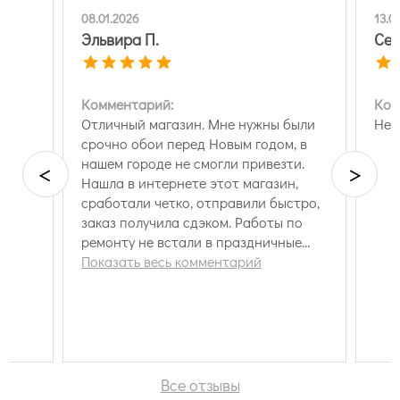
08.01.2026
13.0
Эльвира П.
Сем
Комментарий:
Ком
Отличный магазин. Мне нужны были
Нет
срочно обои перед Новым годом, в
е
нашем городе не смогли привезти.
<
>
и
Нашла в интернете этот магазин,
я,
сработали четко, отправили быстро,
заказ получила сдэком. Работы по
ремонту не встали в праздничные
дни. При чем обои вышли дешевле,
Показать весь комментарий
чем я брала у нас в городе. Спасибо
за оперативность. Буду
рекомендовать вас!
Все отзывы