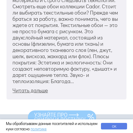
материала и строго следовать технологии.
Смотреть еще обои коллекции Cador. Стоит
ли выбирать текстильные обои? Прежде чем
браться за работу, важно понимать, чего вы
ждете от покрытия. Текстильные обои — это
не просто бумага с рисунком. Это
двухслойный материал, состоящий из
основы (флизелин, бумага или ткань) и
декоративного тканевого слоя (лен, джут,
шелк, вискоза, жаккард или флок). Плюсы
покрытия: Эстетика и экологичность: Они
создают неповторимую фактуру, «дышат» и
дарят ощущение тепла. Звуко- и
теплоизоляция: Благода...
Читать дальше
УЗНАЙТЕ ПРО
СКИДКУ И ДОСТАВКУ
Остались вопросы?
Мы обрабатываем данные посетителей и используем
ОК
куки согласно
политике
Мы всё знаем про обои, звоните прямо сейчас: