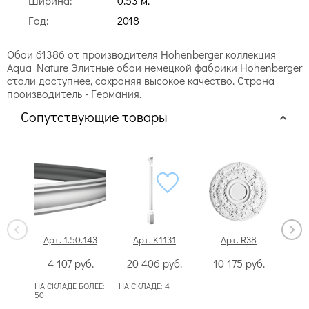
Ширина:
0.53 м.
Год:
2018
Обои 61386 от производителя Hohenberger коллекция
Aqua Nature Элитные обои немецкой фабрики Hohenberger
стали доступнее, сохраняя высокое качество. Страна
производитель - Германия.
Сопутствующие товары
Арт. 1.50.143
Арт. K1131
Арт. R38
А
4 107
руб.
20 406
руб.
10 175
руб.
8
НА СКЛАДЕ БОЛЕЕ:
НА СКЛАДЕ:
4
50