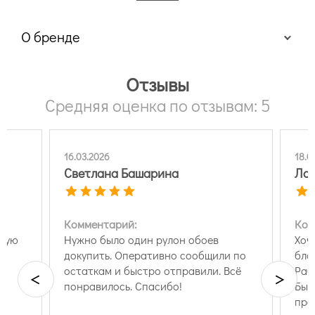
О бренде
Отзывы
Средняя оценка по отзывам: 5
16.03.2026
18.0
Светлана Башарина
Лар
Комментарий:
Ком
ндую
Нужно было один рулон обоев
Хоч
докупить. Оперативно сообщили по
бла
остаткам и быстро отправили. Всё
Раб
<
>
понравилось. Спасибо!
Быс
про