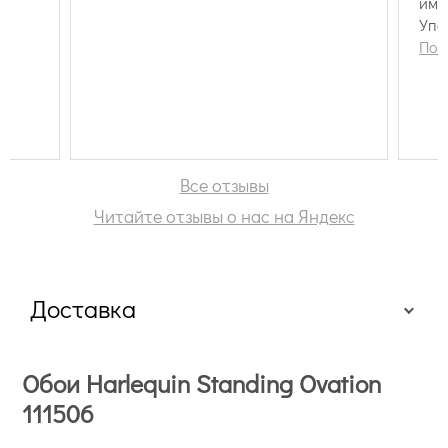
име
Упа
опе
Пок
Все отзывы
Читайте отзывы о нас на Яндекс
Доставка
Обои Harlequin Standing Ovation
111506