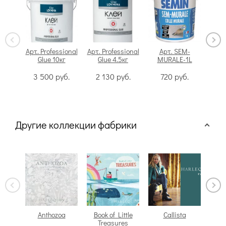
Арт. Professional
Арт. Professional
Арт. SEM-
Glue 10кг
Glue 4.5кг
MURALE-1L
Swi
3 500
руб.
2 130
руб.
720
руб.
Другие коллекции фабрики
Anthozoa
Book of Little
Callista
Treasures