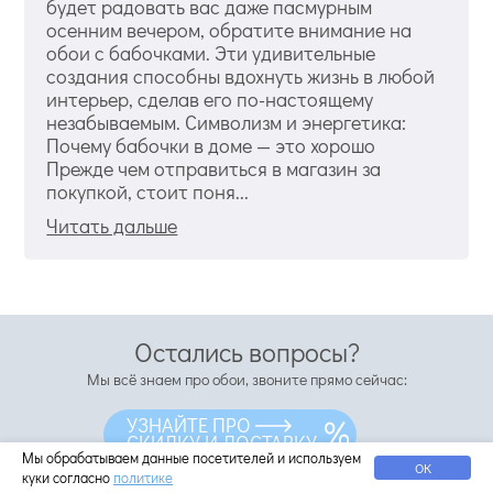
будет радовать вас даже пасмурным
осенним вечером, обратите внимание на
обои с бабочками. Эти удивительные
создания способны вдохнуть жизнь в любой
интерьер, сделав его по-настоящему
незабываемым. Символизм и энергетика:
Почему бабочки в доме — это хорошо
Прежде чем отправиться в магазин за
покупкой, стоит поня...
Читать дальше
Остались вопросы?
Мы всё знаем про обои, звоните прямо сейчас:
8-800-555-64-34
УЗНАЙТЕ ПРО
СКИДКУ И ДОСТАВКУ
8(495)-737-64-34
Мы обрабатываем данные посетителей и используем
ОК
куки согласно
политике
С удовольствием ответим на ваши вопросы