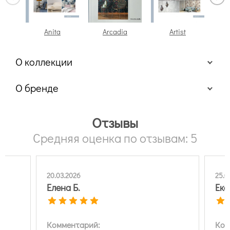
Anita
Arcadia
Artist
At
О коллекции
Grandeco "Very"
О бренде
Отзывы
коллекции Грандеко Вери
Средняя оценка по отзывам: 5
20.03.2026
25.0
Елена Б.
Ека
Комментарий:
Ком