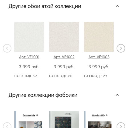
Другие обои этой коллекции
Арт. VE1001
Арт. VE1002
Арт. VE1003
Ар
3 999
руб.
3 999
руб.
3 999
руб.
3
НА СКЛАДЕ:
96
НА СКЛАДЕ:
80
НА СКЛАДЕ:
29
НА С
Другие коллекции фабрики