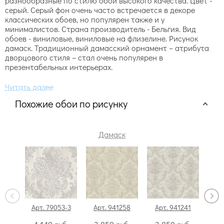
разнообразные по стилю обои высокого качества. Цвет -
серый. Серый фон очень часто встречается в декоре
классических обоев, но популярен также и у
минималистов. Страна производитель - Бельгия. Вид
обоев - виниловые, виниловые на флизелине. Рисунок
дамаск. Традиционный дамасский орнамент – атрибута
дворцового стиля – стал очень популярен в
презентабельных интерьерах.
Похожие обои по рисунку
Дамаск
Арт. 79053-3
Арт. 941258
Арт. 941241
Ар