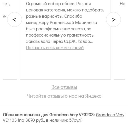
рнет,
Огромный выбор обоев. Разная
Нет
ценовая категория, можно подобрать
сем
разные варианты. Спасибо
<
>
менеджеру Радневской Марине за
быстрое оформление заказа, за
профессиональную грамотность.
Заказывала через СДЭК, товар
пришёл хорошо упакован, быстро и в
Показать весь комментарий
срок. И самое приятное радует
скидка на товар. Купила в итоге
дешевле, чем у других продавцов
спальня или гостиная,
прихожая или коридор,
домашний кабинет,
кухня-столовая (в сухих зонах).
Все отзывы
Читайте отзывы о нас на Яндекс
Grandeco "Very"
Обои компаньоны для Grandeco Very VE3203:
Grandeco Very
VE1103
(по 3870 руб., в наличии: 57рул.)