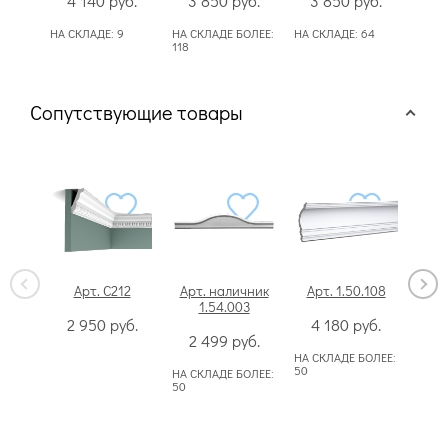
4 140
руб.
3 850
руб.
3 850
руб.
3
НА СКЛАДЕ:
9
НА СКЛАДЕ БОЛЕЕ:
НА СКЛАДЕ:
64
НА С
118
Сопутствующие товары
Арт. C212
Арт. наличник
Арт. 1.50.108
Арт.
1.54.003
2 950
руб.
4 180
руб.
Сп
2 499
руб.
НА СКЛАДЕ БОЛЕЕ:
50
НА СКЛАДЕ БОЛЕЕ:
50