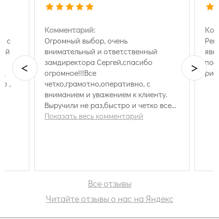
Комментарий:
Ком
м с
Огромный выбор, очень
Рек
ный
внимательный и ответственный
явн
замдиректора Сергей,спасибо
пос
<
>
 ,
огромное!!!Все
рис
о ,
четко,грамотно,оперативно, с
вниманием и уважением к клиенту.
 !
Выручили не раз,быстро и четко все
отправляли, искали нужный…
Показать весь комментарий
Все отзывы
Читайте отзывы о нас на Яндекс