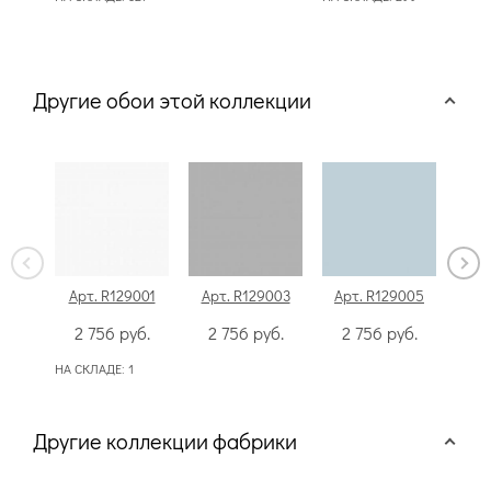
50
Другие обои этой коллекции
Арт. R129001
Арт. R129003
Арт. R129005
Арт
2 756
руб.
2 756
руб.
2 756
руб.
2
НА СКЛАДЕ:
1
Другие коллекции фабрики