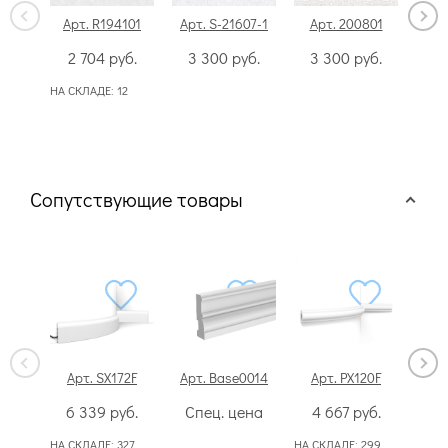
Арт. R194101
Арт. S-21607-1
Арт. 200801
Арт
2 704
руб.
3 300
руб.
3 300
руб.
3
НА СКЛАДЕ:
12
Сопутствующие товары
Арт. SX172F
Арт. Base0014
Арт. PX120F
Арт
6 339
руб.
Спец. цена
4 667
руб.
2
НА СКЛАДЕ:
327
НА СКЛАДЕ:
299
НА СК