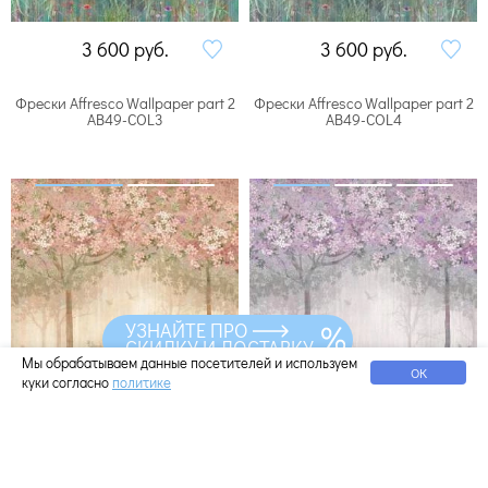
3 600
руб.
3 600
руб.
Фрески Affresco Wallpaper part 2
Фрески Affresco Wallpaper part 2
AB49-COL3
AB49-COL4
УЗНАЙТЕ ПРО
СКИДКУ И ДОСТАВКУ
Мы обрабатываем данные посетителей и используем
ОК
куки согласно
политике
Купить
Купить