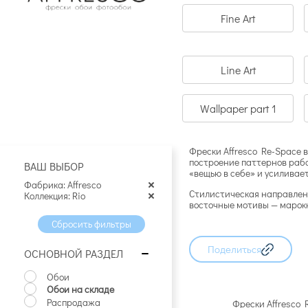
Fine Art
Line Art
Wallpaper part 1
Фрески Affresco Re-Space 
построение паттернов рабо
ВАШ ВЫБОР
«вещью в себе» и усиливае
Фабрика: Affresco
Стилистическая направленн
Коллекция: Rio
восточные мотивы — марокк
Сбросить фильтры
Поделиться
ОСНОВНОЙ РАЗДЕЛ
Обои
Обои на складе
Распродажа
Фрески Affresco 