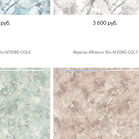
0
руб.
3 600
руб.
Rio AF2080-COL6
Фрески Affresco Rio AF2080-COL7