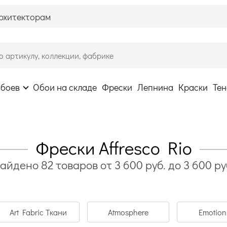
рхитекторам
обоев
Обои на складе
Фрески
Лепнина
Краски
Тен
Фрески Affresco Rio
айдено
82
товаров
от
3 600
руб. до
3 600
ру
Art Fabric Ткани
Atmosphere
Emotion 