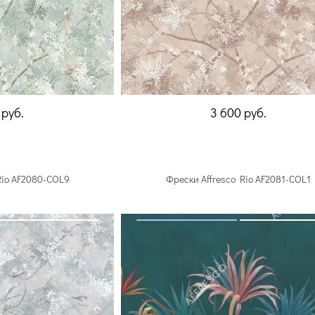
0
руб.
3 600
руб.
Rio AF2080-COL9
Фрески Affresco Rio AF2081-COL1