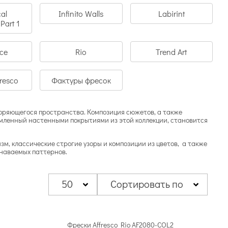
cal
Infinito Walls
Labirint
Part 1
ce
Rio
Trend Art
fresco
Фактуры фресок
торяющегося пространства. Композиция сюжетов, а также
рмленный настенными покрытиями из этой коллекции, становится
, классические строгие узоры и композиции из цветов, а также
знаваемых паттернов.
50
Сортировать по
Фрески Affresco Rio AF2080-COL2