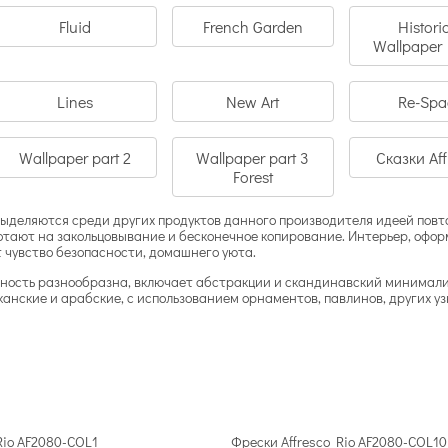
Fluid
French Garden
Histori
Wallpaper 
Lines
New Art
Re-Spa
Wallpaper part 2
Wallpaper part 3
Сказки Af
Forest
выделяются среди других продуктов данного производителя идеей пов
тают на закольцовывание и бесконечное копирование. Интерьер, офо
т чувство безопасности, домашнего уюта.
ость разнообразна, включает абстракции и скандинавский минимализм
анские и арабские, с использованием орнаментов, павлинов, других у
Rio AF2080-COL1
Фрески Affresco Rio AF2080-COL10