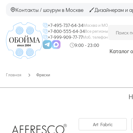
Контакты / шоурум в Москве
Дизайнерам и а
+7-495-737-64-34
Москва и МО
+7-800-555-64-34
Все регионы
+7-999-909-77-77
Моб. телефон
9:00 - 23:00
Каталог 
Главная
Фрески
Н
Art Fabric