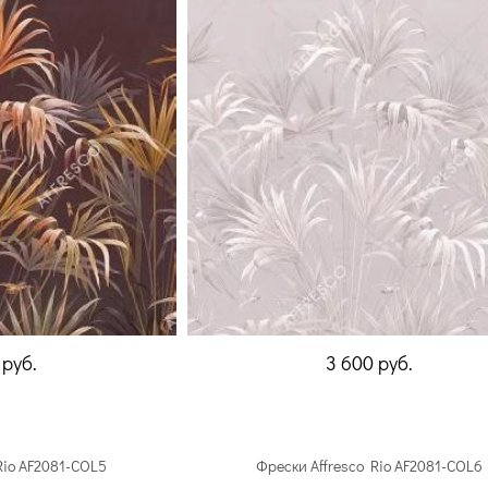
0
руб.
3 600
руб.
Rio AF2081-COL5
Фрески Affresco Rio AF2081-COL6