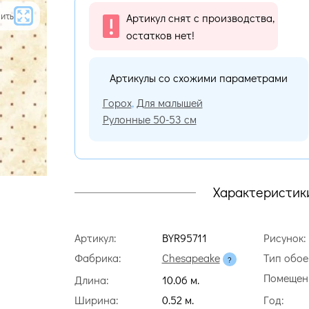
ить
Артикул снят с производства,
остатков нет!
Артикулы со схожими параметрами
Горох
,
Для малышей
Рулонные 50-53 см
Характеристик
Артикул:
BYR95711
Рисунок:
Фабрика:
Chesapeake
Тип обое
Помещен
Длина:
10.06 м.
Ширина:
0.52 м.
Год: