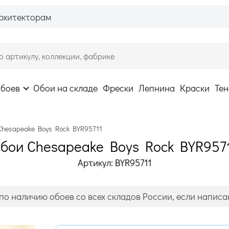
рхитекторам
обоев
Обои на складе
Фрески
Лепнина
Краски
Тен
Chesapeake Boys Rock BYR95711
бои Chesapeake Boys Rock BYR957
Артикул: BYR95711
по наличию обоев со всех складов России, если написан