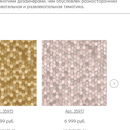
 многими дизайнерами, чем обусловлен разносторонний
овательная и развлекательная тематика.
. 35915
Арт. 35917
999
руб.
6 999
руб.