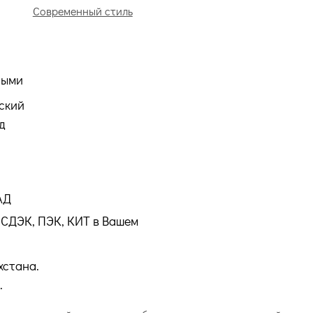
Современный стиль
ными
ский
д
АД
СДЭК, ПЭК, КИТ в Вашем
хстана.
.