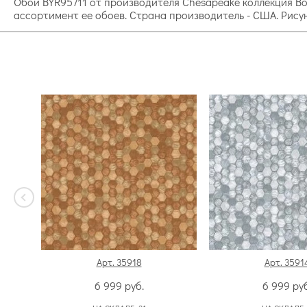
Обои BYR95711 от производителя Chesapeake коллекция B
ассортимент ее обоев. Страна производитель - США. Рисун
Арт. 35918
Арт. 3591
6 999
руб.
6 999
руб