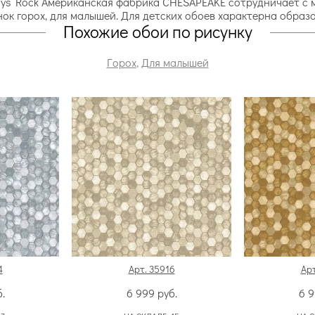
oys Rock Американская фабрика CHESAPEAKE сотрудничает с
ок горох, для малышей. Для детских обоев характерна образ
Похожие обои по рисунку
Горох
,
Для малышей
4
Арт. 35916
Арт
.
6 999
руб.
6 