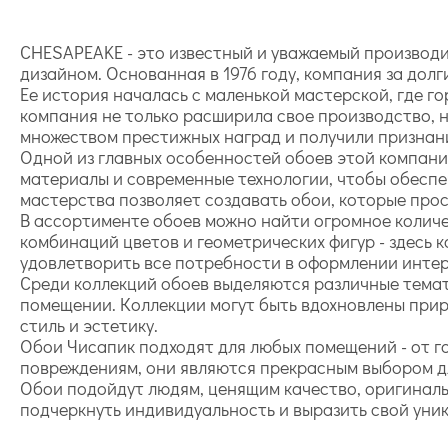
CHESAPEAKE - это известный и уважаемый производ
дизайном. Основанная в 1976 году, компания за дол
Ее история началась с маленькой мастерской, где г
компания не только расширила свое производство, 
множеством престижных наград и получили признани
Одной из главных особенностей обоев этой компани
материалы и современные технологии, чтобы обеспе
мастерства позволяет создавать обои, которые прос
В ассортименте обоев можно найти огромное количес
комбинаций цветов и геометрических фигур - здесь 
удовлетворить все потребности в оформлении интер
Среди коллекций обоев выделяются различные темат
помещении. Коллекции могут быть вдохновлены прир
стиль и эстетику.
Обои Чисапик подходят для любых помещений - от го
повреждениям, они являются прекрасным выбором д
Обои подойдут людям, ценящим качество, оригиналь
подчеркнуть индивидуальность и выразить свой уни