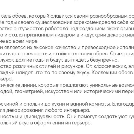
итель обоев, который славится своим разнообразным а
гие годы своего существования зарекомендовала себя 
орстка энтузиастов работала над созданием эксклюзивн
но и стала признанным лидером в индустрии декоратив
е во всем мире.
и является их высокое качество и превосходное исполн
чить долговечность и стойкость своих обоев. Сочетан
лужат долгие годы и будут выглядеть безупречно.
тво различных стилей и рисунков. От классических, э
каждый найдет что-то по своему вкусу. Коллекции обое
ьера.
ические линии, которые предлагают уникальные возмо
одой, геометрией, искусством или историческими пери
стиной и спальни до кухни и ванной комнаты. Благодар
ля декорирования любого интерьера.
ность и индивидуальность. Они помогут создать уютную
кальный вкус в оформлении интерьера.