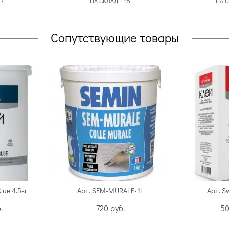
:
7
НА СКЛАДЕ:
15
НА 
Сопутствующие товары
Glue 4.5кг
Арт. SEM-MURALE-1L
Арт. S
.
720
руб.
5