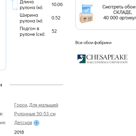
Длина
10.06
Смотреть обои
рулона (м):
СКЛАДЕ,
Ширина
0.52
40 000 артику
рулона (м):
Подгон в
52
рулоне (cм):
Все обои фабрики
и
Горох
,
Для малышей
в:
Рулонные 50-53 см
ие:
Детская
2018