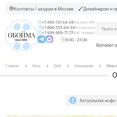
Контакты / шоурум в Москве
Дизайнерам и а
+7-495-737-64-34
Москва и МО
+7-800-555-64-34
Все регионы
+7-999-909-77-77
Моб. телефон
9:00 - 23:00
Каталог 
Главная
Обои
США
Chesapeake
Обои 
О
Актуальная инфо 