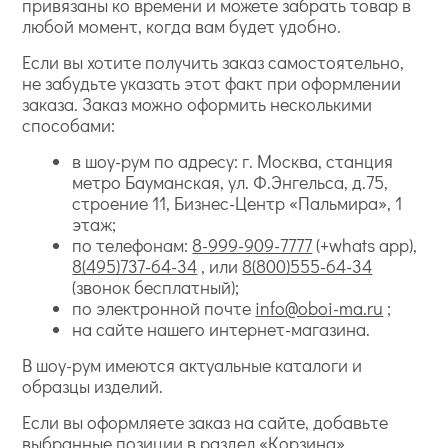
привязаны ко времени и можете забрать товар в
любой момент, когда вам будет удобно.
Если вы хотите получить заказ самостоятельно,
не забудьте указать этот факт при оформлении
заказа. Заказ можно оформить несколькими
способами:
в шоу-рум по адресу: г. Москва, станция
метро Бауманская, ул. Ф.Энгельса, д.75,
строение 11, Бизнес-Центр «Пальмира», 1
этаж;
по телефонам:
8-999-909-7777
(+whats app),
8(495)737-64-34
, или
8(800)555-64-34
(звонок бесплатный);
по электронной почте
info@oboi-ma.ru
;
на сайте нашего интернет-магазина.
В шоу-рум имеются актуальные каталоги и
образцы изделий.
Если вы оформляете заказ на сайте, добавьте
выбранные позиции в раздел «Корзина».