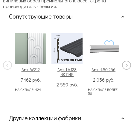
виниловых обоев премиального класса. Страна
производитель - Бельгия.
Сопутствующие товары
Арт. W212
Арт. LV128
Арт. 1.50.266
BK114K
уни
E
7 162
руб.
2 056
руб.
2 550
руб.
НА СКЛАДЕ:
424
НА СКЛАДЕ БОЛЕЕ:
50
Другие коллекции фабрики