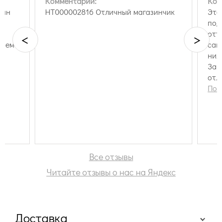
Комментарий:
Ком
зин
HT000002816 Отличный магазинчик
Это
под
отт
<
>
 чем
сай
ниж
Зака
отл
Реш
Пок
при
пом
рул
бес
и с
на 
Все отзывы
при
Читайте отзывы о нас на Яндекс
так
Доставка