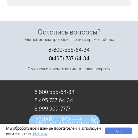
Остались вопросы?
Мы всё знаем про обои, звоните прямо сейчас:
8-800-555-64-34
8(495)-737-64-34
С удовольствием ответим на ваши вопросы
8 800 555-64-34
8 495 737-64-34
8 999 909-7777
УЗНАЙТЕ ПРО
info@oboi-ma.ru
СКИДКУ И ДОСТАВКУ
Мы обрабатываем данные посетителей и используем
ОК
куки согласно
политике