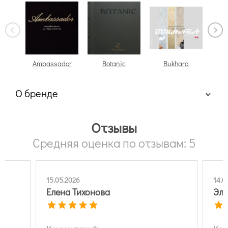
Ambassador
Botanic
Bukhara
О бренде
Отзывы
Средняя оценка по отзывам: 5
15.05.2026
14.0
Елена Тихонова
Эль