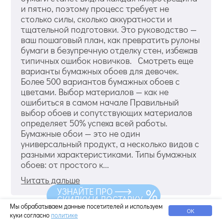
и пятно, поэтому процесс требует не
столько силы, сколько аккуратности и
тщательной подготовки. Это руководство —
ваш пошаговый план, как превратить рулоны
бумаги в безупречную отделку стен, избежав
типичных ошибок новичков. Смотреть еще
варианты бумажных обоев для девочек.
Более 500 вариантов бумажных обоев с
цветами. Выбор материалов — как не
ошибиться в самом начале Правильный
выбор обоев и сопутствующих материалов
определяет 50% успеха всей работы.
Бумажные обои — это не один
универсальный продукт, а несколько видов с
разными характеристиками. Типы бумажных
обоев: от простого к...
Читать дальше
УЗНАЙТЕ ПРО
СКИДКУ И ДОСТАВКУ
Мы обрабатываем данные посетителей и используем
ОК
Как подобрать обои в детскую комнату
куки согласно
политике