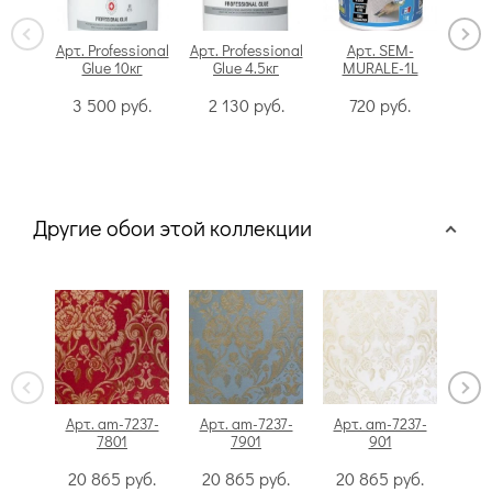
Арт. Professional
Арт. Professional
Арт. SEM-
Glue 10кг
Glue 4.5кг
MURALE-1L
Swi
3 500
руб.
2 130
руб.
720
руб.
Другие обои этой коллекции
Арт. am-7237-
Арт. am-7237-
Арт. am-7237-
Арт
7801
7901
901
20 865
руб.
20 865
руб.
20 865
руб.
20