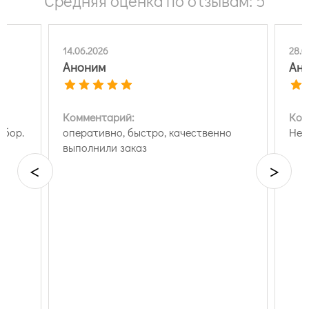
Средняя оценка по отзывам: 5
14.06.2026
28.0
Аноним
Ан
Комментарий:
Ком
ыбор.
оперативно, быстро, качественно
Нет
выполнили заказ
<
>