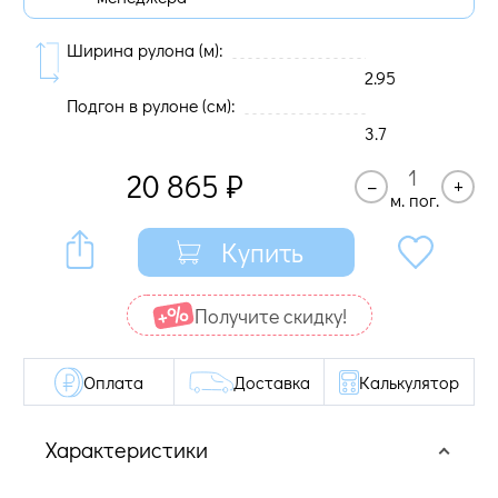
Ширина рулона (м):
2.95
Подгон в рулоне (cм):
3.7
20 865
₽
–
+
м. пог.
Купить
Получите cкидку!
Оплата
Доставка
Калькулятор
Характеристики