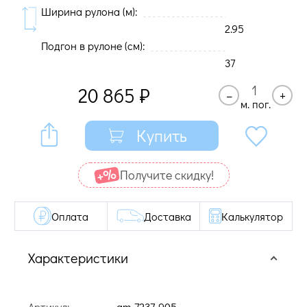
Ширина рулона (м):
2.95
Подгон в рулоне (cм):
37
20 865
₽
–
+
м. пог.
Купить
Получите cкидку!
Оплата
Доставка
Калькулятор
Характеристики
Артикул:
am-7237-905