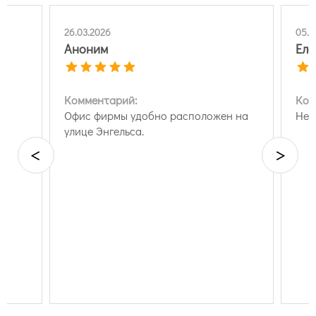
26.03.2026
05.0
Аноним
Еле
Комментарий:
Ком
Офис фирмы удобно расположен на
Нет
улице Энгельса.
<
>