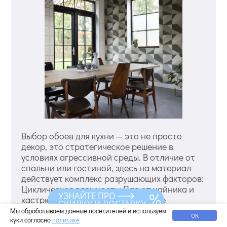
Выбор обоев для кухни — это не просто
декор, это стратегическое решение в
условиях агрессивной среды. В отличие от
спальни или гостиной, здесь на материал
действует комплекс разрушающих факторов:
Циклическая влажность: Пар от чайника и
УЗНАЙТЕ ПРО
кастрюль конденсируется на более
СКИДКУ И ДОСТАВКУ
холодных стенах, проникая в микропоры.
Мы обрабатываем данные посетителей и используем
ОК
Температурные перепады: От прохлады
куки согласно
политике