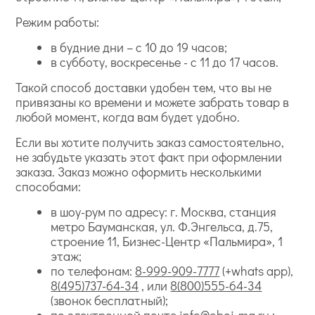
Режим работы:
в будние дни – с 10 до 19 часов;
в субботу, воскресенье - с 11 до 17 часов.
Такой способ доставки удобен тем, что вы не
привязаны ко времени и можете забрать товар в
любой момент, когда вам будет удобно.
Если вы хотите получить заказ самостоятельно,
не забудьте указать этот факт при оформлении
заказа. Заказ можно оформить несколькими
способами:
в шоу-рум по адресу: г. Москва, станция
метро Бауманская, ул. Ф.Энгельса, д.75,
строение 11, Бизнес-Центр «Пальмира», 1
этаж;
по телефонам:
8-999-909-7777
(+whats app),
8(495)737-64-34
, или
8(800)555-64-34
(звонок бесплатный);
по электронной почте
info@oboi-ma.ru
;