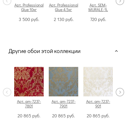
Арт. Professional
Арт. Professional
Арт. SEM-
Glue 10кг
Glue 4.5кг
MURALE-1L
Swi
3 500
руб.
2 130
руб.
720
руб.
Другие обои этой коллекции
Арт. am-7237-
Арт. am-7237-
Арт. am-7237-
Арт
7801
7901
901
20 865
руб.
20 865
руб.
20 865
руб.
20