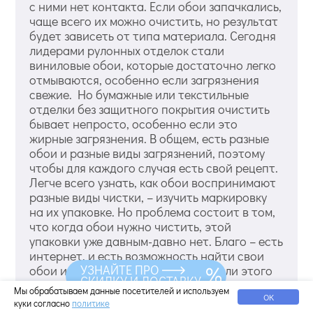
с ними нет контакта. Если обои запачкались,
чаще всего их можно очистить, но результат
будет зависеть от типа материала. Сегодня
лидерами рулонных отделок стали
виниловые обои, которые достаточно легко
отмываются, особенно если загрязнения
свежие. Но бумажные или текстильные
отделки без защитного покрытия очистить
бывает непросто, особенно если это
жирные загрязнения. В общем, есть разные
обои и разные виды загрязнений, поэтому
чтобы для каждого случая есть свой рецепт.
Легче всего узнать, как обои воспринимают
разные виды чистки, – изучить маркировку
на их упаковке. Но проблема состоит в том,
что когда обои нужно чистить, этой
упаковки уже давным-давно нет. Благо – есть
интернет, и есть возможность найти свои
УЗНАЙТЕ ПРО
обои и почитать спецификации. Если этого
СКИДКУ И ДОСТАВКУ
сделать не удалось, то придется определять
Мы обрабатываем данные посетителей и используем
ОК
тип обоев...
куки согласно
политике