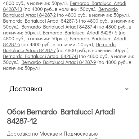
4800 руб., в наличии: 50рул.),
Bernardo Bartalucci Artadi
84287-13
(по 4800 руб., в наличии: 50рул.),
Bernardo
Bartalucci Artadi 84287-2
(по 4800 руб., в наличии: 50рул.),
Bernardo Bartalucci Artadi 84287-3
(по 4800 руб., в наличии:
50рул.),
Bernardo Bartalucci Artadi 84287-4
(по 4800 руб., в
наличии: 50рул.),
Bernardo Bartalucci Artadi 84287-5
(по
4800 руб., в наличии: 50рул.),
Bernardo Bartalucci Artadi
84287-6
(по 4800 руб., в наличии: 50рул.),
Bernardo
Bartalucci Artadi 84287-7
(по 4800 руб., в наличии: 50рул.),
Bernardo Bartalucci Artadi 84287-8
(по 4800 руб., в наличии:
50рул.),
Bernardo Bartalucci Artadi 84287-9
(по 4800 руб., в
наличии: 50рул.)
Флизелиновые обои
Доставка
экологичность и безопасность для здоровья, так как
Обои Bernardo Bartalucci Artadi
хорошо пропускают воздух;
гипоаллергенность;
84287-12
эластичность и прочность, позволяющие скрыть
неровность стен;
Доставка по Москве и Подмосковью
удобство в поклейке;