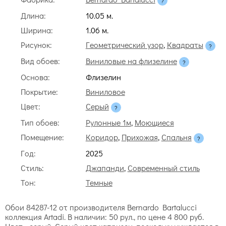
Длина:
10.05 м.
Ширина:
1.06 м.
Рисунок:
Геометрический узор
,
Квадраты
Вид обоев:
Виниловые на флизелине
Основа:
Флизелин
Покрытие:
Виниловое
Цвет:
Серый
Тип обоев:
Рулонные 1м
,
Моющиеся
Помещение:
Коридор
,
Прихожая
,
Спальня
Год:
2025
Стиль:
Джапанди
,
Современный стиль
Тон:
Темные
Обои 84287-12 от производителя Bernardo Bartalucci
коллекция Artadi. В наличии: 50 рул., по цене 4 800 руб.