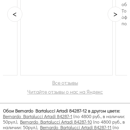
обо
То 
<
>
офо
пол
Bernardo Bartalucci Artadi
прочность и долговечность;
устойчивость к влажной среде;
возможность имитировать фактуры ткани,
штукатурки, кирпича и древесины
безопасность для здоровья;
легкость в уходе.
Все отзывы
Читайте отзывы о нас на Яндекс
Коллекции виниловых обоев
Обои Bernardo Bartalucci Artadi 84287-12 в другом цвете:
Bernardo Bartalucci Artadi 84287-1
(по 4800 руб., в наличии:
50рул.),
Bernardo Bartalucci Artadi 84287-10
(по 4800 руб., в
наличии: 50рул.),
Bernardo Bartalucci Artadi 84287-11
(по