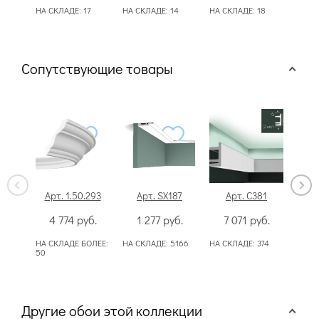
НА СКЛАДЕ:
17
НА СКЛАДЕ:
14
НА СКЛАДЕ:
18
НА С
Сопутствующие товары
Арт. 1.50.293
Арт. SX187
Арт. C381
Ар
4 774
руб.
1 277
руб.
7 071
руб.
6
НА СКЛАДЕ БОЛЕЕ:
НА СКЛАДЕ:
5166
НА СКЛАДЕ:
374
НА С
50
Другие обои этой коллекции