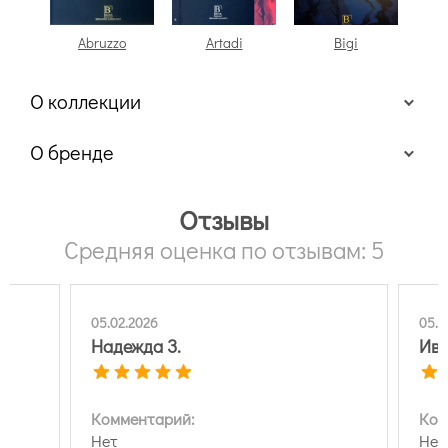
Abruzzo
Artadi
Bigi
B
О коллекции
Bernardo Bartalucci Artadi
О бренде
Отзывы
Средняя оценка по отзывам: 5
Бернардо Барталуччи Артади
05.02.2026
05.0
Надежда З.
Ива
Комментарий:
Ком
Особенности виниловых обоев
Нет
Не 