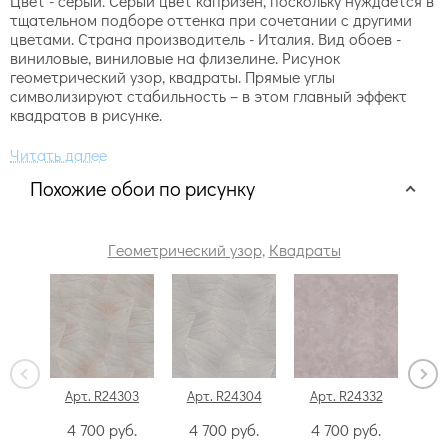
Цвет - серый. Серый цвет капризен, поскольку нуждается в
тщательном подборе оттенка при сочетании с другими
цветами. Страна производитель - Италия. Вид обоев -
виниловые, виниловые на флизелине. Рисунок
геометрический узор, квадраты. Прямые углы
символизируют стабильность – в этом главный эффект
квадратов в рисунке.
Похожие обои по рисунку
Геометрический узор
,
Квадраты
Арт. R24303
Арт. R24304
Арт. R24332
Ар
4 700
руб.
4 700
руб.
4 700
руб.
4