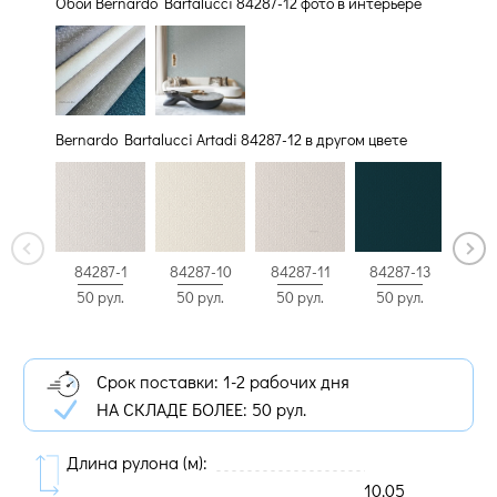
Обои Bernardo Bartalucci 84287-12 фото в интерьере
Bernardo Bartalucci Artadi 84287-12 в другом цвете
84287-1
84287-10
84287-11
84287-13
842
50 рул.
50 рул.
50 рул.
50 рул.
50 
Срок поставки: 1-2 рабочих дня
НА СКЛАДЕ БОЛЕЕ:
50 рул.
Длина рулона (м):
10.05