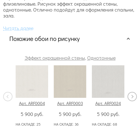
флизелиновые. Рисунок эффект окрашенной стены,
однотонные. Отлично подойдут для оформления спальни,
зала.
Похожие обои по рисунку
Эффект окрашенной стены
,
Однотонные
Арт. ARF0004
Арт. ARF0003
Арт. ARF0024
Арт
5 900
руб.
5 900
руб.
5 900
руб.
5
НА СКЛАДЕ:
25
НА СКЛАДЕ:
36
НА СКЛАДЕ:
68
НА С