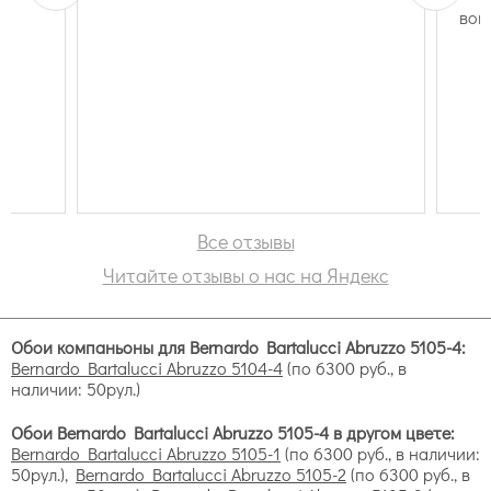
вов
Abruzzo by Bernardo Bartalucci
прочность и долговечность;
устойчивость к влажной среде;
возможность имитировать фактуры ткани,
штукатурки, кирпича и древесины
безопасность для здоровья;
легкость в уходе.
Коллекция Абруззо
Все отзывы
Читайте отзывы о нас на Яндекс
Коллекции виниловых обоев
Обои компаньоны для Bernardo Bartalucci Abruzzo 5105-4:
Bernardo Bartalucci Abruzzo 5104-4
(по 6300 руб., в
наличии: 50рул.)
Обои Bernardo Bartalucci Abruzzo 5105-4 в другом цвете:
Bernardo Bartalucci Abruzzo 5105-1
(по 6300 руб., в наличии:
50рул.),
Bernardo Bartalucci Abruzzo 5105-2
(по 6300 руб., в