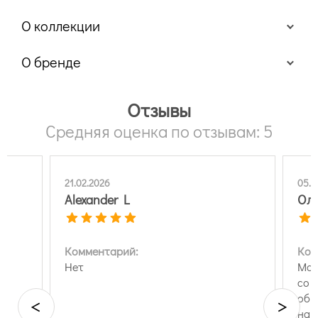
О коллекции
О бренде
Отзывы
Средняя оценка по отзывам: 5
21.02.2026
05.0
Alexander L
Оль
Комментарий:
Ком
Особенности виниловых обоев
Нет
Маг
со 
обр
<
>
на 