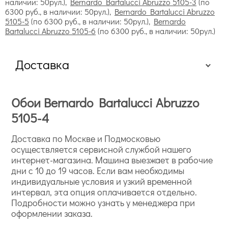
наличии: 50рул.),
Bernardo Bartalucci Abruzzo 5105-3
(по
6300 руб., в наличии: 50рул.),
Bernardo Bartalucci Abruzzo
5105-5
(по 6300 руб., в наличии: 50рул.),
Bernardo
Bartalucci Abruzzo 5105-6
(по 6300 руб., в наличии: 50рул.)
Доставка
Флизелиновые обои
Обои Bernardo Bartalucci Abruzzo
5105-4
Доставка по Москве и Подмосковью
экологичность и безопасность для здоровья, так как
осуществляется сервисной службой нашего
хорошо пропускают воздух;
интернет-магазина. Машина выезжает в рабочие
гипоаллергенность;
дни с 10 до 19 часов. Если вам необходимы
эластичность и прочность, позволяющие скрыть
индивидуальные условия и узкий временной
неровность стен;
интервал, эта опция оплачивается отдельно.
удобство в поклейке;
Подробности можно узнать у менеджера при
возможность перекрашивания.
оформлении заказа.