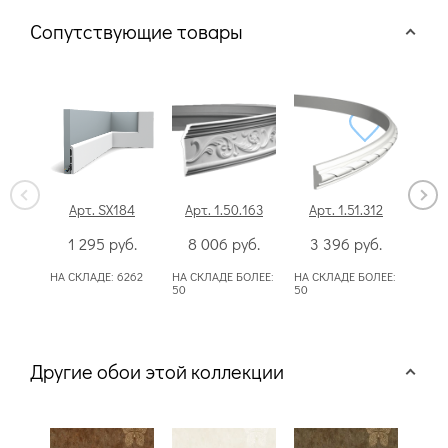
Сопутствующие товары
Арт. SX184
Арт. 1.50.163
Арт. 1.51.312
Арт
1 295
руб.
8 006
руб.
3 396
руб.
10
НА СКЛАДЕ:
6262
НА СКЛАДЕ БОЛЕЕ:
НА СКЛАДЕ БОЛЕЕ:
НА СК
50
50
50
Другие обои этой коллекции