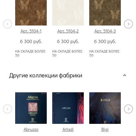
Арт. 5104-1
Арт. 5104-2
Арт. 5104-3
Ар
6 300
руб.
6 300
руб.
6 300
руб.
6
НА СКЛАДЕ БОЛЕЕ:
НА СКЛАДЕ БОЛЕЕ:
НА СКЛАДЕ БОЛЕЕ:
НА СК
50
50
50
50
Другие коллекции фабрики
Abruzzo
Artadi
Bigi
B