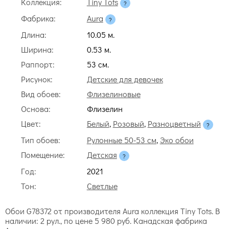
Коллекция:
Tiny Tots
Фабрика:
Aura
Длина:
10.05 м.
Ширина:
0.53 м.
Раппорт:
53 cм.
Рисунок:
Детские для девочек
Вид обоев:
Флизелиновые
Основа:
Флизелин
Цвет:
Белый
,
Розовый
,
Разноцветный
Тип обоев:
Рулонные 50-53 см
,
Эко обои
Помещение:
Детская
Год:
2021
Тон:
Светлые
Обои G78372 от производителя Aura коллекция Tiny Tots. В
наличии: 2 рул., по цене 5 980 руб. Канадская фабрика