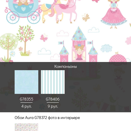
Компаньоны
G78355
G78406
4 рул.
9 рул.
Обои Aura G78372 фото в интерьере