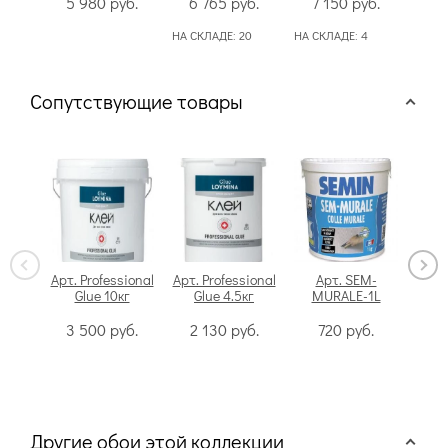
5 980
руб.
6 765
руб.
7 150
руб.
7
НА СКЛАДЕ:
20
НА СКЛАДЕ:
4
Сопутствующие товары
Арт. Professional
Арт. Professional
Арт. SEM-
Glue 10кг
Glue 4.5кг
MURALE-1L
Swi
3 500
руб.
2 130
руб.
720
руб.
Другие обои этой коллекции