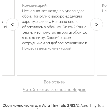
геометрический (полосы, клетка, горошек);
Комментарий:
Ком
абстрактный (облака, звезды);
Несколько лет назад покупала здесь
Нет
с животными;
обои. Помогли с выбором,сделали
с листьями;
ых
хорошую скидку. Недавно снова
<
>
с персонажами;
енно
обратилась в обой-му. Опять Жанна
с машинками;
терпеливо помогла выбрать обои,т.к.
с космическими мотивами.
я плохо вижу. Спасибо всем
сотрудникам за доброе отношение к
клиентам.Буду еще обращаться сюда.
Показать весь комментарий
Все отзывы
Читайте отзывы о нас на Яндекс
Обои компаньоны для Aura Tiny Tots G78372:
Aura Tiny Tots