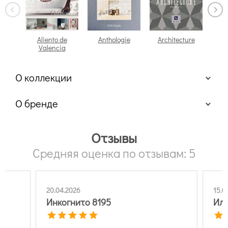
Aliento de
Anthologie
Architecture
Arch
Valencia
О коллекции
О бренде
Отзывы
Средняя оценка по отзывам: 5
20.04.2026
15.0
Инкогнито 8195
Иль