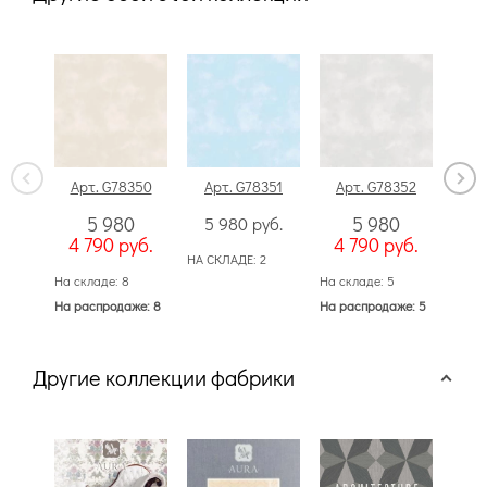
Арт. G78350
Арт. G78351
Арт. G78352
Ар
5 980
5 980
5 980
руб.
4 790
руб.
4 790
руб.
4 
НА СКЛАДЕ:
2
На складе: 8
На складе: 5
На ск
На распродаже: 8
На распродаже: 5
На ра
Другие коллекции фабрики