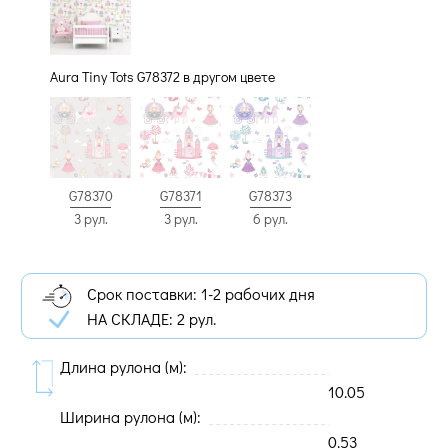
Aura Tiny Tots G78372 в другом цвете
G78370
G78371
G78373
3 рул.
3 рул.
6 рул.
Срок поставки: 1-2 рабочих дня
НА СКЛАДЕ:
2 рул.
Длина рулона (м):
10.05
Ширина рулона (м):
0.53