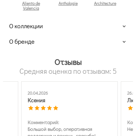
Aliento de
Anthologie
Architecture
Arch
Valencia
О коллекции
О бренде
Отзывы
Средняя оценка по отзывам: 5
20.04.2026
26.0
Ксения
Люд
цветы и растения;
Комментарий:
Ком
птицы;
Большой выбор, оперативная
Нет
животные;
дамаск;
поддержка и помощь, спасибо!