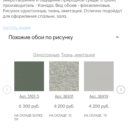
производитель - Канада. Вид обоев - флизелиновые.
Рисунок однотонные, ткань, имитация. Отлично подойдут
для оформления спальни, зала.
Похожие обои по рисунку
Однотонные
,
Ткань, имитация
Арт. 5107-5
Арт. 36931
Арт. 36919
Ар
6 300
руб.
4 200
руб.
4 200
руб.
3
НА СКЛАДЕ БОЛЕЕ:
НА СКЛАДЕ:
12
НА СКЛАДЕ:
79
НА СК
50
70