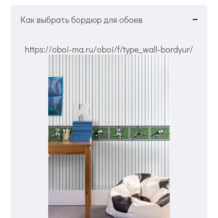
Как выбрать бордюр для обоев
https://oboi-ma.ru/oboi/f/type_wall-bordyur/