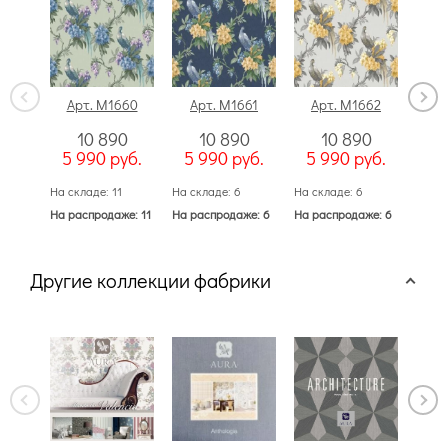
Арт. M1660
Арт. M1661
Арт. M1662
Ар
10 890
10 890
10 890
5 990
руб.
5 990
руб.
5 990
руб.
5 
На складе: 11
На складе: 6
На складе: 6
На ск
На распродаже: 11
На распродаже: 6
На распродаже: 6
На ра
Другие коллекции фабрики