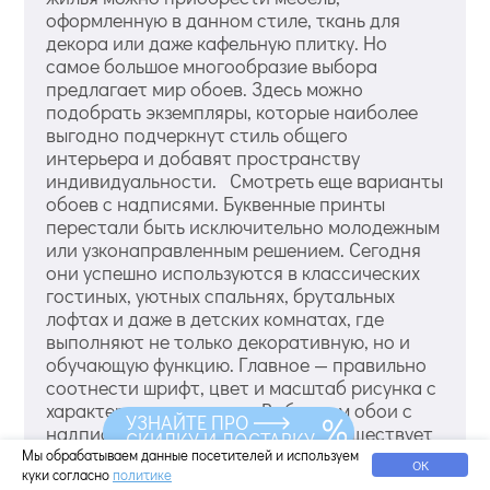
оформленную в данном стиле, ткань для
декора или даже кафельную плитку. Но
самое большое многообразие выбора
предлагает мир обоев. Здесь можно
подобрать экземпляры, которые наиболее
выгодно подчеркнут стиль общего
интерьера и добавят пространству
индивидуальности. Смотреть еще варианты
обоев с надписями. Буквенные принты
перестали быть исключительно молодежным
или узконаправленным решением. Сегодня
они успешно используются в классических
гостиных, уютных спальнях, брутальных
лофтах и даже в детских комнатах, где
выполняют не только декоративную, но и
обучающую функцию. Главное — правильно
соотнести шрифт, цвет и масштаб рисунка с
характером помещения. Выбираем обои с
УЗНАЙТЕ ПРО
надписями по стилю интерьера Существует
СКИДКУ И ДОСТАВКУ
мнение, согласно которому...
Мы обрабатываем данные посетителей и используем
ОК
куки согласно
политике