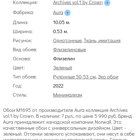
Коллекция:
Archives vol.1 by Crown
Фабрика:
Aura
Длина:
10.05 м.
Ширина:
0.53 м.
Рисунок:
Однотонные
,
Ткань, имитация
Вид обоев:
Флизелиновые
Основа:
Флизелин
Цвет:
Зеленый
Тип обоев:
Рулонные 50-53 см
,
Эко обои
Год:
2022
Стиль:
Минимализм
Обои M1695 от производителя Aura коллекция Archives
vol.1 by Crown. В наличии: 7 рул., по цене 5 990 руб. Бренд
Aura принадлежит канадской компании Norwall. Это
качественные обои с универсальным дизайном. Цвет -
зеленый. Оттенки зеленого успокаивают, они несут в себе
умиротворение и ощущение природной среды. Страна