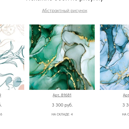
Абстрактный рисунок
9
Арт. 81681
Арт
.
3 300
руб.
3 
:
6
НА СКЛАДЕ:
4
НА 