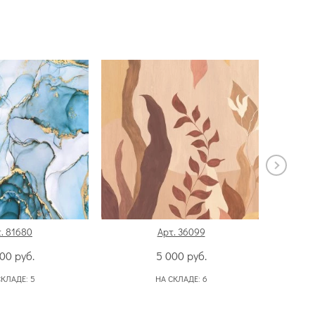
. 81680
Арт. 36099
300
руб.
5 000
руб.
СКЛАДЕ:
5
НА СКЛАДЕ:
6