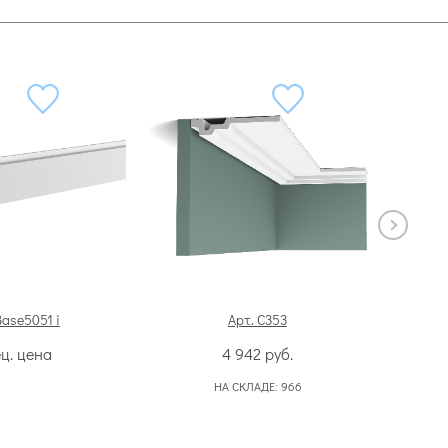
Base5051 i
Арт. C353
Арт. дек
ц. цена
4 942
руб.
НА СКЛАДЕ:
966