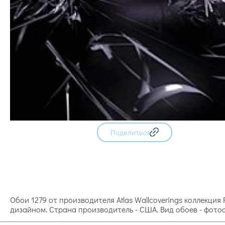
Поделиться
Обои 1279 от производителя Atlas Wallcoverings коллекци
дизайном. Страна производитель - США. Вид обоев - фото