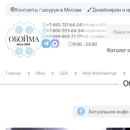
Контакты / шоурум в Москве
Дизайнерам и а
+7-495-737-64-34
Москва и МО
+7-800-555-64-34
Все регионы
+7-999-909-77-77
Моб. телефон
9:00 - 23:00
Каталог 
Главная
Обои
США
Atlas Wallcoverings
О
Актуальная инфо 