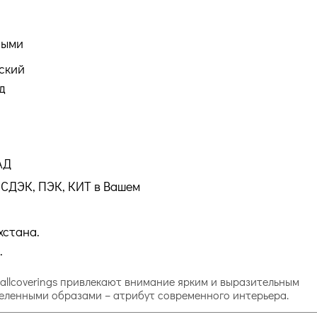
ными
ский
д
АД
СДЭК, ПЭК, КИТ в Вашем
хстана.
.
Wallcoverings привлекают внимание ярким и выразительным
деленными образами – атрибут современного интерьера.