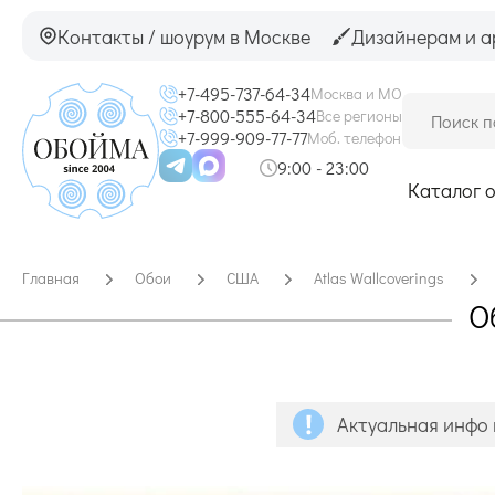
Контакты / шоурум в Москве
Дизайнерам и а
+7-495-737-64-34
Москва и МО
+7-800-555-64-34
Все регионы
+7-999-909-77-77
Моб. телефон
9:00 - 23:00
Каталог 
Главная
Обои
США
Atlas Wallcoverings
О
Актуальная инфо 