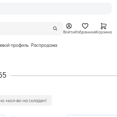
Войти
Избранное
Корзина
евой профиль
Распродажа
65
о «кол-во на складе»!