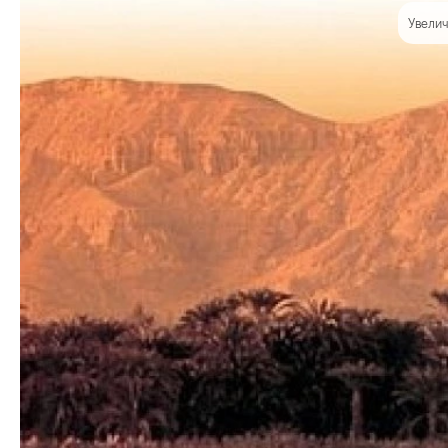
Увелич