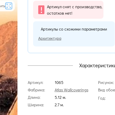
ить
Артикул снят с производства,
остатков нет!
Артикулы со схожими параметрами
Архитектура
Характеристик
Артикул:
1065
Рисунок:
Фабрика:
Atlas Wallcoverings
Вид обое
Длина:
5.12 м.
Год:
Ширина:
2.7 м.