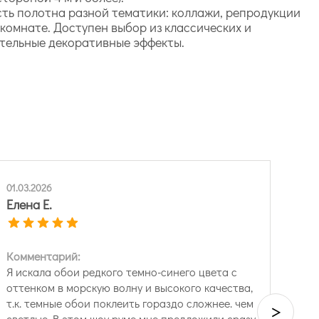
сть полотна разной тематики: коллажи, репродукции
комнате. Доступен выбор из классических и
тельные декоративные эффекты.
01.03.2026
Елена Е.
Комментарий:
Я искала обои редкого темно-синего цвета с
оттенком в морскую волну и высокого качества,
т.к. темные обои поклеить гораздо сложнее. чем
>
светлые. В этом шоу руме мне предложили сразу