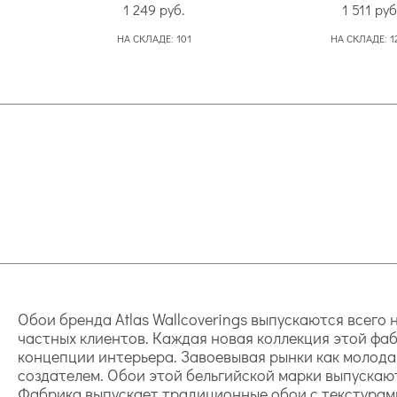
1 249
руб.
1 511
руб
НА СКЛАДЕ:
101
НА СКЛАДЕ:
1
Обои бренда Atlas Wallcoverings выпускаются всего
частных клиентов. Каждая новая коллекция этой фаб
концепции интерьера. Завоевывая рынки как молодая
создателем. Обои этой бельгийской марки выпускаю
Фабрика выпускает традиционные обои с текстурами 