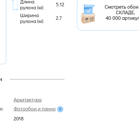
Длина
5.12
Смотреть обои
рулона (м):
СКЛАДЕ,
Ширина
2.7
40 000 артику
рулона (м):
и
Архитектура
в:
Фотообои и панно
2018