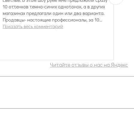
10 оттенков темно-синих однотонок, а в других
магазинах предлагали один или два варианта.
Продавцы- настоящие профессионалы, за 10
минут подобрали мне обои, которые идеально
Показать весь комментарий
вписались в мой интерьер. Отвечали по воцапу
на все мои вопросы. Шоу рум удобно
расположен, недалеко от метро Бауманская.
Дошла от метро пешком. Я осталась довольна.
Читайте отзывы о нас на Яндекс