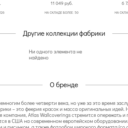
.
11 049
руб.
6 
226
НА СКЛАДЕ БОЛЕЕ:
50
НА СКЛА
Другие коллекции фабрики
Ни одного элемента не
найдено
О бренде
 немногим более четверти века, но уже за это время за
рики – это феерия красок и масса оригинальных идей.
 компания, Atlas Wallcoverings стремится опережать и
тся в США на современном европейском оборудовании. 
и рисунком, а также фотообои широкого формата (со с