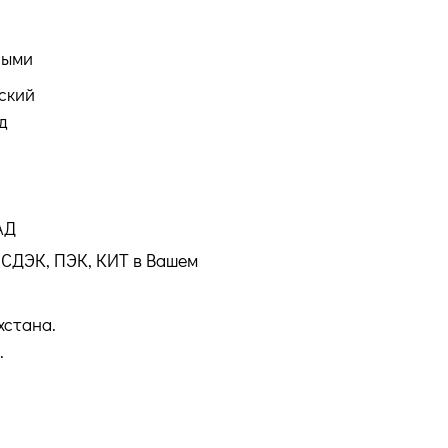
ными
ский
д
АД
СДЭК, ПЭК, КИТ в Вашем
хстана.
.