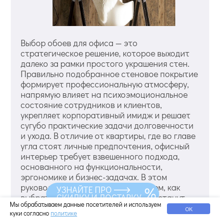
Выбор обоев для офиса — это
стратегическое решение, которое выходит
далеко за рамки простого украшения стен.
Правильно подобранное стеновое покрытие
формирует профессиональную атмосферу,
напрямую влияет на психоэмоциональное
состояние сотрудников и клиентов,
укрепляет корпоративный имидж и решает
сугубо практические задачи долговечности
и ухода. В отличие от квартиры, где во главе
угла стоят личные предпочтения, офисный
интерьер требует взвешенного подхода,
основанного на функциональности,
эргономике и бизнес-задачах. В этом
руководстве мы подробно разберем, как
УЗНАЙТЕ ПРО
выбрать идеальные обои, которые станут
СКИДКУ И ДОСТАВКУ
Мы обрабатываем данные посетителей и используем
надежным и стильным фоном для вашей
ОК
куки согласно
политике
продуктивной работы. Анализ помещений: