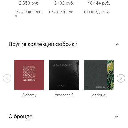
2 953
руб.
2 132
руб.
18 144
руб.
1
НА СКЛАДЕ БОЛЕЕ:
НА СКЛАДЕ:
791
НА СКЛАДЕ:
152
НА С
50
Другие коллекции фабрики
Alchemy
Amazone 2
Antigua
О бренде