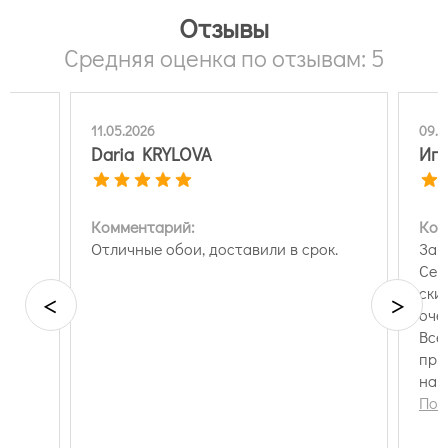
Отзывы
Средняя оценка по отзывам: 5
11.05.2026
09.0
Daria KRYLOVA
Иго
Комментарий:
Ком
Отличные обои, доставили в срок.
Зак
Сер
ски
<
>
оче
Все
при
нар
ваш
Пок