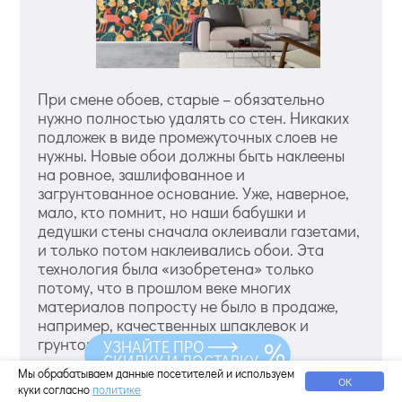
При смене обоев, старые – обязательно
нужно полностью удалять со стен. Никаких
подложек в виде промежуточных слоев не
нужны. Новые обои должны быть наклеены
на ровное, зашлифованное и
загрунтованное основание. Уже, наверное,
мало, кто помнит, но наши бабушки и
дедушки стены сначала оклеивали газетами,
и только потом наклеивались обои. Эта
технология была «изобретена» только
потому, что в прошлом веке многих
материалов попросту не было в продаже,
например, качественных шпаклевок и
грунтовок. Итак, никаких газет и
УЗНАЙТЕ ПРО
СКИДКУ И ДОСТАВКУ
промежуточных обоев – только ровное
Мы обрабатываем данные посетителей и используем
основание и грунт. Подготовка стен в уже
ОК
куки согласно
политике
обжитом помещении начинается с удаления