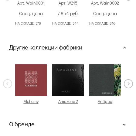
Арт. Wain0001
Арт. W215
Арт. Wain0002
Арт
Спец. цена
7 854
руб.
Спец. цена
4
НА СКЛАДЕ:
378
НА СКЛАДЕ:
344
НА СКЛАДЕ:
816
НА СК
50
Другие коллекции фабрики
Alchemy
Amazone 2
Antigua
О бренде