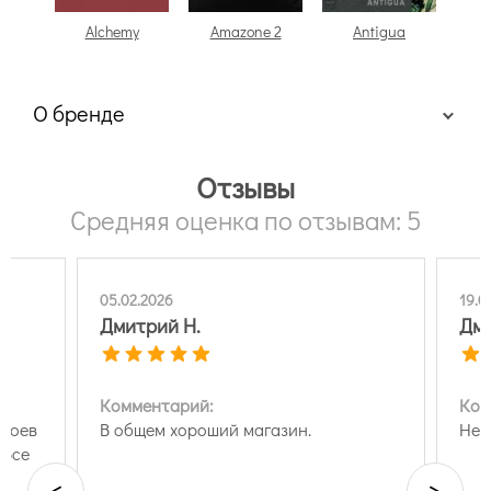
Alchemy
Amazone 2
Antigua
О бренде
Отзывы
Средняя оценка по отзывам: 5
05.02.2026
19.0
Дмитрий Н.
Дми
Комментарий:
Ком
обоев
В общем хороший магазин.
Нет
.Все
а
<
>