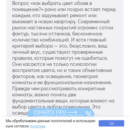
Вопрос «как выбрать цвет обоев в
помещение?» рано или поздно встает перед
каждым, кто задумывает ремонт или
въезжает в новую квартиру. Современный
рынок настенных покрытий огромен: сотни
фактур, тысячи оттенков, бесконечное
количество комбинаций. И хотя главный
критерий выбора — это, безусловно, ваш
личный вкус, существуют проверенные
правила, которые помогут не ошибиться.
Они касаются не только психологии
восприятия цвета, но и таких объективных
факторов, как освещение, геометрия
комнаты и ее функциональное назначение.
Прежде чем рассматривать конкретные
комнаты, важно понять две
фундаментальные вещи, которые влияют на
выбор цвета в любом помещении. Это
УЗНАЙТЕ ПРО
освещение и размер пространства.
СКИДКУ И ДОСТАВКУ
Игнорирование этих факторов даже при
Мы обрабатываем данные посетителей и используем
ОК
самом красивом оттенке может привести к
куки согласно
политике