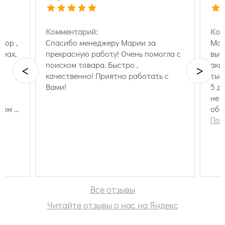
Комментарий:
Ком
бор ,
Спасибо менеджеру Марии за
Маг
инах,
прекрасную работу! Очень помогла с
выбор об
ры
поиском товара. Быстро ,
акц
<
>
е,
качественно! Приятно работать с
тыс
Вами!
5 д
не ожида
ром .
обр
ались
Пок
ю.
Все отзывы
Читайте отзывы о нас на Яндекс