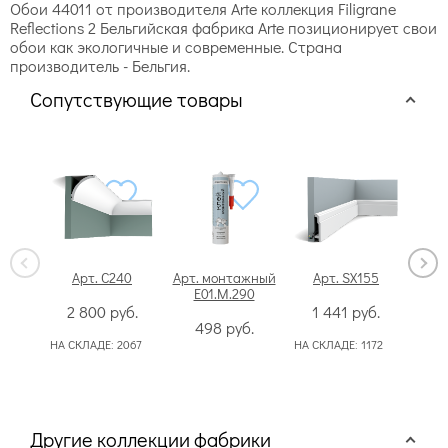
Обои 44011 от производителя Arte коллекция Filigrane
Reflections 2 Бельгийская фабрика Arte позиционирует свои
обои как экологичные и современные. Страна
производитель - Бельгия.
Сопутствующие товары
Арт. C240
Арт. монтажный
Арт. SX155
Арт.
E01.M.290
2 800
руб.
1 441
руб.
Сп
498
руб.
НА СКЛАДЕ:
2067
НА СКЛАДЕ:
1172
Другие коллекции фабрики