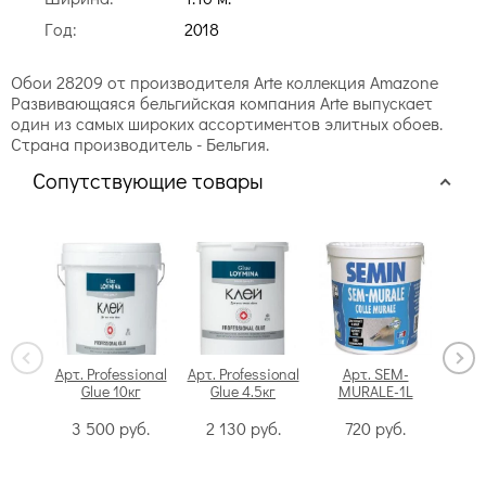
Год:
2018
Обои 28209 от производителя Arte коллекция Amazone
Развивающаяся бельгийская компания Arte выпускает
один из самых широких ассортиментов элитных обоев.
Страна производитель - Бельгия.
Сопутствующие товары
Арт. Professional
Арт. Professional
Арт. SEM-
Glue 10кг
Glue 4.5кг
MURALE-1L
Swi
3 500
руб.
2 130
руб.
720
руб.