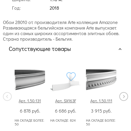
Год:
2018
Обои 28010 от производителя Arte коллекция Amazone
Развивающаяся бельгийская компания Arte выпускает
один из самых широких ассортиментов элитных обоев.
Страна производитель - Бельгия.
Сопутствующие товары
Арт. 1.50.131
Арт. SX163F
Арт. 1.50.111
А
6 878
руб.
6 686
руб.
3 915
руб.
НА СКЛАДЕ БОЛЕЕ:
НА СКЛАДЕ:
824
НА СКЛАДЕ БОЛЕЕ:
50
50