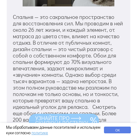
Спальня — это сакральное пространство
для восстановления сил. Мы проводим в ней
около 26 лет жизни, и каждый элемент, от
матраса до цвета стен, влияет на качество
отдыха. В отличие от публичных комнат,
дизайн спальни — это чистый разговор с
собой о собственном комфорте. Обои для
спальни формируют до 70% визуального
впечатления, задают микроклимат и
«звучание» комнаты. Однако выбор среди
тысяч вариантов — задача непростая. В
этом полном руководстве мы разложим по
полочкам не только основы, но и тонкости,
которые превратят вашу спальню в
идеальный уголок для релакса. Смотреть
еще обои с надписями для спальни. Более
УЗНАЙТЕ ПРО
200 вариантов однотонных обоев для
СКИДКУ И ДОСТАВКУ
спальни. Фундамент: безопасные и
Мы обрабатываем данные посетителей и используем
ОК
экологичные материалы для здорового сна
куки согласно
политике