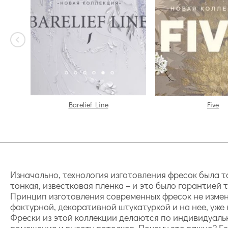
Barelief Line
Five
Изначально, технология изготовления фресок была т
тонкая, известковая пленка – и это было гарантией 
Принцип изготовления современных фресок не измен
фактурной, декоративной штукатуркой и на нее, уже
Фрески из этой коллекции делаются по индивидуаль
помещения и высоту потолков. Почему это важно? Есл