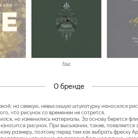
Four
О бренде
акой: на свежую, невысохшую штукатурку наносился рису
того, что рисунок со временем не сотрется.
ился, но изменились материалы. За основу берется фл
 наносится рисунок. При высыхании, также, появляется 
ному размеру, поэтому перед тем как выбрать фреску A
и потолки невысокие, то повесив большое панно, комна