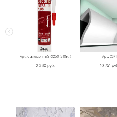
Арт. стыковочный FX250 (310мл)
Арт. C371
2 380
руб.
10 761
ру