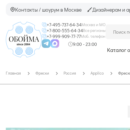
Контакты / шоурум в Москве
Дизайнерам и а
+7-495-737-64-34
Москва и МО
+7-800-555-64-34
Все регионы
+7-999-909-77-77
Моб. телефон
9:00 - 23:00
Каталог 
Главная
Фрески
Россия
Applico
Фрески