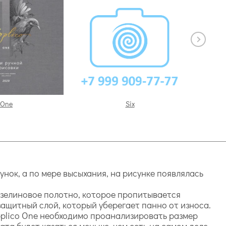
One
Six
нок, а по мере высыхания, на рисунке появлялась
изелиновое полотно, которое пропитывается
защитный слой, который уберегает панно от износа.
pplico One необходимо проанализировать размер
та будет казаться меньше, чем есть на самом деле.