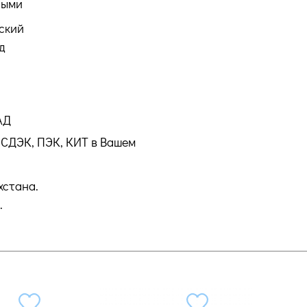
ными
ский
д
АД
СДЭК, ПЭК, КИТ в Вашем
хстана.
.