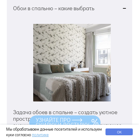
Обои в спальню – какие выбрать
Задача обоев в спальне – создать уютное
пространство, не перегружающее
УЗНАЙТЕ ПРО
СКИДКУ И ДОСТАВКУ
эмоционально и не слишком привлекающее
Мы обрабатываем данные посетителей и используем
внимание. Это самая приватная комната из
ОК
куки согласно
политике
всех. Поэтому оформление интерьера в ней