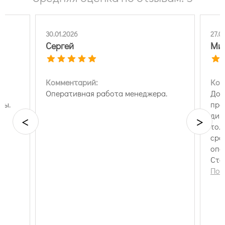
30.01.2026
27.0
Сергей
Мих
Комментарий:
Ком
Оперативная работа менеджера.
Доб
ны.
пре
диз
<
>
тол
сра
опе
Ста
Пок