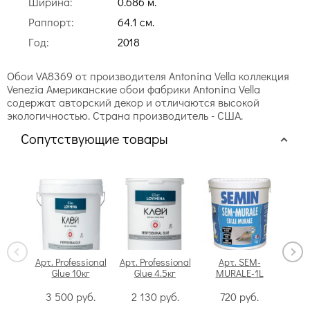
Ширина:
0.686 м.
Раппорт:
64.1 cм.
Год:
2018
Обои VA8369 от производителя Antonina Vella коллекция
Venezia Американские обои фабрики Antonina Vella
содержат авторский декор и отличаются высокой
экологичностью. Страна производитель - США.
Сопутствующие товары
Арт. Professional
Арт. Professional
Арт. SEM-
Glue 10кг
Glue 4.5кг
MURALE-1L
Swi
3 500
руб.
2 130
руб.
720
руб.