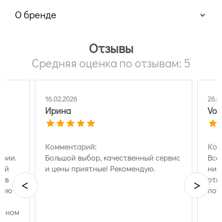
О бренде
Отзывы
Средняя оценка по отзывам: 5
16.02.2026
26.0
Ирина
Vol
Комментарий:
Ком
арии.
Большой выбор, качественный сервис
Всё
щий
и цены приятные! Рекомендую.
ник
и в
отв
<
>
тную
пог