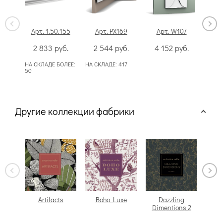
Арт. 1.50.155
Арт. PX169
Арт. W107
Ар
2 833
руб.
2 544
руб.
4 152
руб.
6
НА СКЛАДЕ БОЛЕЕ:
НА СКЛАДЕ:
417
НА С
50
Другие коллекции фабрики
Artifacts
Boho Luxe
Dazzling
Dimentions 2