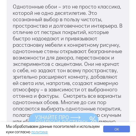
Однотонные обои – это не просто классика,
которой не одно десятилетие. Это
осознанный выбор в пользу чистоты,
пространства и долговечности интерьера. В
отличие от пестрых покрытий, которые
быстро надоедают и привязывают
расстановку мебели к конкретному рисунку,
однотонные стены открывают безграничные
возможности для декора, перестановок и
экспериментов с акцентами. Они не кричат
о себе, но задают тон всему пространству,
зрительно расширяют комнату, добавляют
ей света или, напротив, создают камерную
атмосферу – в зависимости от выбранного
оттенка и фактуры. Смотреть все варианты
однотонных обоев. Многие до сих пор
опасаются выбирать однотонные покрытия,
полагая, что они сделают интерьер скучным
УЗНАЙТЕ ПРО
или «больничным». На самом деле именно
СКИДКУ И ДОСТАВКУ
Мы обрабатываем данные посетителей и используем
такие обои обладают рядом неоспоримых
ОК
куки согласно
политике
преимуществ, которые ценят