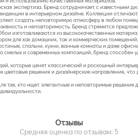
м и использованию качественных материалов.
рская экспертиза. Бренд сотрудничает с известными ди
енденции в интерьерном дизайне. Коллекции отличают
воляет создать неповторимую атмосферу в любом поме
люзивность и неповторимость. Бренд стремится предло
Обои изготавливаются из высококачественных материа
ором для как домашних, так и коммерческих помещений
остиные, спальни, кухни, ванные комнаты и даже офис
 до смелых и современных композиций, бренд способен
дей, которые ценят классический и роскошный интерьер
е цветовые решения и дизайнерские направления, что 
 для тех, кто ищет элегантные и неповторимые решения 
ндивидуальности.
Отзывы
Средняя оценка по отзывам: 5