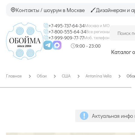
Контакты / шоурум в Москве
Дизайнерам и а
+7-495-737-64-34
Москва и МО
+7-800-555-64-34
Все регионы
+7-999-909-77-77
Моб. телефон
9:00 - 23:00
Каталог 
Главная
Обои
США
Antonina Vella
Обои
Актуальная инфо 