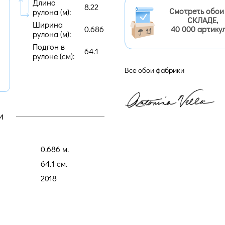
Длина
8.22
Смотреть обои
рулона (м):
СКЛАДЕ,
Ширина
0.686
40 000 артику
рулона (м):
Подгон в
64.1
рулоне (cм):
Все обои фабрики
и
0.686 м.
64.1 cм.
2018