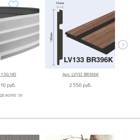
 1.50.145
Арт. LV133 BR396K
110
руб.
2 550
руб.
ДЕ БОЛЕЕ:
50