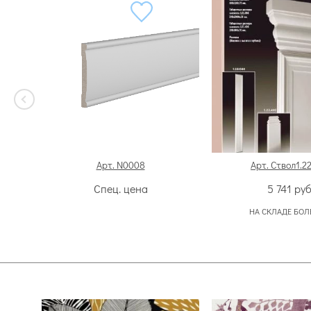
Арт. N0008
Арт. Ствол1.2
Спец. цена
5 741
руб
НА СКЛАДЕ БОЛ