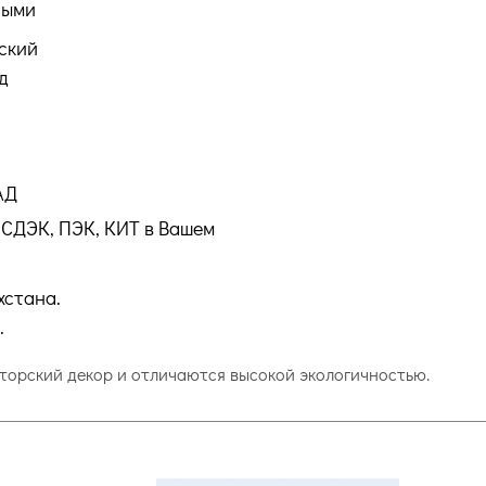
ными
ский
д
АД
СДЭК, ПЭК, КИТ в Вашем
хстана.
.
авторский декор и отличаются высокой экологичностью.