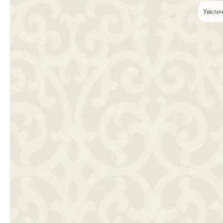
Увелич