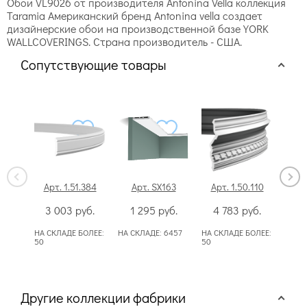
Обои VL9026 от производителя Antonina Vella коллекция
Taramia Американский бренд Antonina vella создает
дизайнерские обои на производственной базе YORK
WALLCOVERINGS. Страна производитель - США.
Сопутствующие товары
Арт. 1.51.384
Арт. SX163
Арт. 1.50.110
А
3 003
руб.
1 295
руб.
4 783
руб.
НА СКЛАДЕ БОЛЕЕ:
НА СКЛАДЕ:
6457
НА СКЛАДЕ БОЛЕЕ:
НА С
50
50
Другие коллекции фабрики