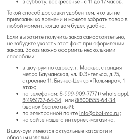
в субботу, воскресенье - с 11 до 17 часов.
Такой способ доставки удобен тем, что вы не
привязаны ко времени и можете забрать товар в
любой момент, когда вам будет удобно.
Если вы хотите получить заказ самостоятельно,
не забудьте указать этот факт при оформлении
заказа. Заказ можно оформить несколькими
способами:
в шоу-рум по адресу: г. Москва, станция
метро Бауманская, ул. Ф.Энгельса, д.75,
строение 11, Бизнес-Центр «Пальмира», 1
этаж;
по телефонам:
8-999-909-7777
(+whats app),
8(495)737-64-34
, или
8(800)555-64-34
(звонок бесплатный);
по электронной почте
info@oboi-ma.ru
;
на сайте нашего интернет-магазина.
В шоу-рум имеются актуальные каталоги и
образцы изделий.