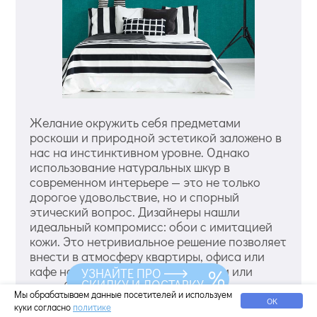
Желание окружить себя предметами
роскоши и природной эстетикой заложено в
нас на инстинктивном уровне. Однако
использование натуральных шкур в
современном интерьере — это не только
дорогое удовольствие, но и спорный
этический вопрос. Дизайнеры нашли
идеальный компромисс: обои с имитацией
кожи. Это нетривиальное решение позволяет
внести в атмосферу квартиры, офиса или
кафе нотку брутальности, экзотики или
УЗНАЙТЕ ПРО
СКИДКУ И ДОСТАВКУ
первобытного комфорта, не нанося вреда
Мы обрабатываем данные посетителей и используем
природе и семейному бюджету. Смотреть
ОК
куки согласно
политике
еще варианты обоев под кожу. Какими