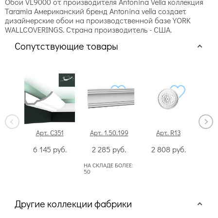
Обои VL9000 от производителя Antonina Vella коллекция
Taramia Американский бренд Antonina vella создает
дизайнерские обои на производственной базе YORK
WALLCOVERINGS. Страна производитель - США.
Сопутствующие товары
Арт. C351
Арт. 1.50.199
Арт. R13
Арт.
6 145
руб.
2 285
руб.
2 808
руб.
НА СКЛАДЕ БОЛЕЕ:
50
Другие коллекции фабрики