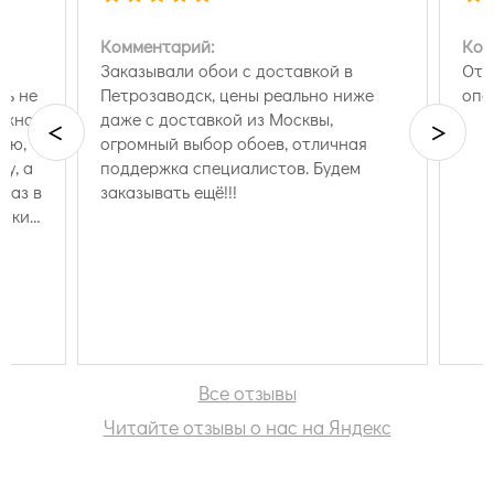
Комментарий:
Ком
Заказывали обои с доставкой в
Отп
ть не
Петрозаводск, цены реально ниже
опе
нужно
даже с доставкой из Москвы,
<
>
вую,
огромный выбор обоев, отличная
ну, а
поддержка специалистов. Будем
каз в
заказывать ещё!!!
каких
Все отзывы
Читайте отзывы о нас на Яндекс