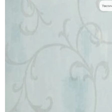
Увелич