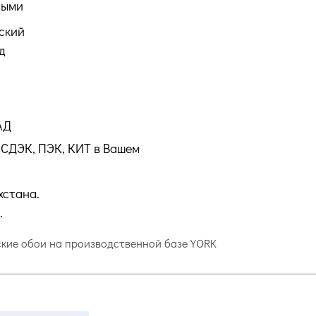
ными
ский
д
АД
СДЭК, ПЭК, КИТ в Вашем
хстана.
.
рские обои на производственной базе YORK