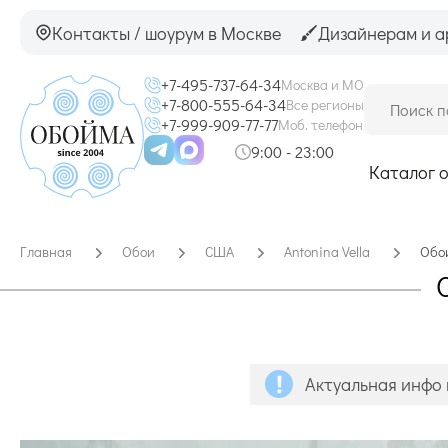
Контакты / шоурум в Москве
Дизайнерам и а
+7-495-737-64-34
Москва и МО
+7-800-555-64-34
Все регионы
+7-999-909-77-77
Моб. телефон
9:00 - 23:00
Каталог 
Главная
Обои
США
Antonina Vella
Обои
Актуальная инфо 