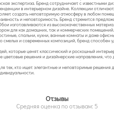
рская экспертиза. Бренд сотрудничает с известными ди
енденции в интерьерном дизайне. Коллекции отличают
воляет создать неповторимую атмосферу в любом поме
люзивность и неповторимость. Бренд стремится предло
Обои изготавливаются из высококачественных материа
ором для как домашних, так и коммерческих помещений
остиные, спальни, кухни, ванные комнаты и даже офис
 до смелых и современных композиций, бренд способен
дей, которые ценят классический и роскошный интерьер
е цветовые решения и дизайнерские направления, что 
 для тех, кто ищет элегантные и неповторимые решения 
ндивидуальности.
Отзывы
Средняя оценка по отзывам: 5