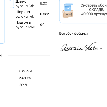
Длина
8.22
Смотреть обои
рулона (м):
СКЛАДЕ,
Ширина
0.686
40 000 артику
рулона (м):
Подгон в
64.1
рулоне (cм):
Все обои фабрики
и
0.686 м.
64.1 cм.
2018