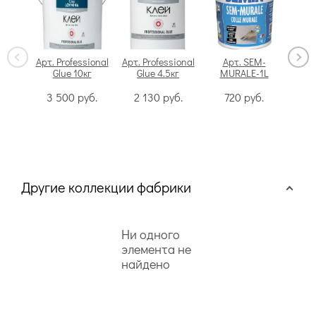
Арт. Professional
Арт. Professional
Арт. SEM-
Glue 10кг
Glue 4.5кг
MURALE-1L
Swi
3 500
руб.
2 130
руб.
720
руб.
Другие коллекции фабрики
Ни одного
элемента не
найдено