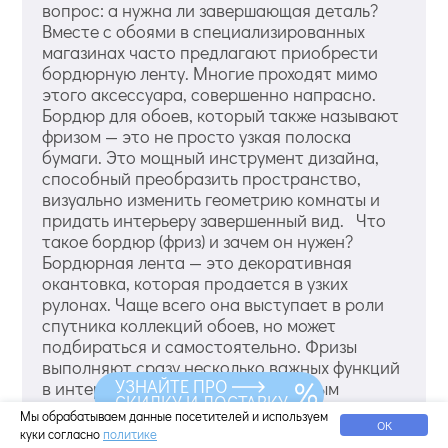
вопрос: а нужна ли завершающая деталь?
Вместе с обоями в специализированных
магазинах часто предлагают приобрести
бордюрную ленту. Многие проходят мимо
этого аксессуара, совершенно напрасно.
Бордюр для обоев, который также называют
фризом — это не просто узкая полоска
бумаги. Это мощный инструмент дизайна,
способный преобразить пространство,
визуально изменить геометрию комнаты и
придать интерьеру завершенный вид. Что
такое бордюр (фриз) и зачем он нужен?
Бордюрная лента — это декоративная
окантовка, которая продается в узких
рулонах. Чаще всего она выступает в роли
спутника коллекций обоев, но может
подбираться и самостоятельно. Фризы
выполняют сразу несколько важных функций
УЗНАЙТЕ ПРО
в интерьере. Они служат элегантным
СКИДКУ И ДОСТАВКУ
разделителем при стыковке разных видов
Мы обрабатываем данные посетителей и используем
ОК
обоев, маскируют неровные края полотен в
куки согласно
политике