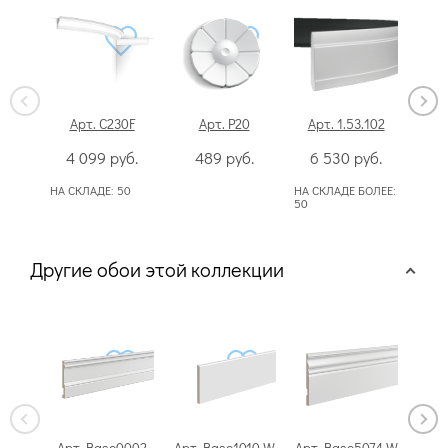
Арт. C230F
Арт. P20
Арт. 1.53.102
А
4 099
руб.
489
руб.
6 530
руб.
5
НА СКЛАДЕ:
50
НА СКЛАДЕ БОЛЕЕ:
НА С
50
Другие обои этой коллекции
Арт. Base0002
Арт. Base1010 W
Арт. Base5074 W
Арт