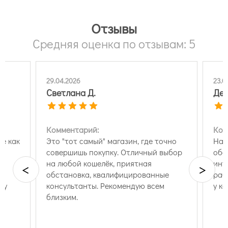
Отзывы
Средняя оценка по отзывам: 5
29.04.2026
23.0
Светлана Д.
Ден
Комментарий:
Ком
же как
Это "тот самый" магазин, где точно
Нас
совершишь покупку. Отличный выбор
обо
на любой кошелёк, приятная
инт
<
>
и
обстановка, квалифицированные
раб
ку
консультанты. Рекомендую всем
у ко
близким.