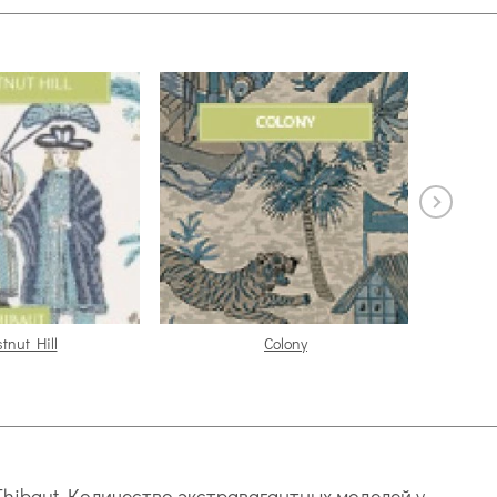
tnut Hill
Colony
hibaut. Количество экстравагантных моделей у