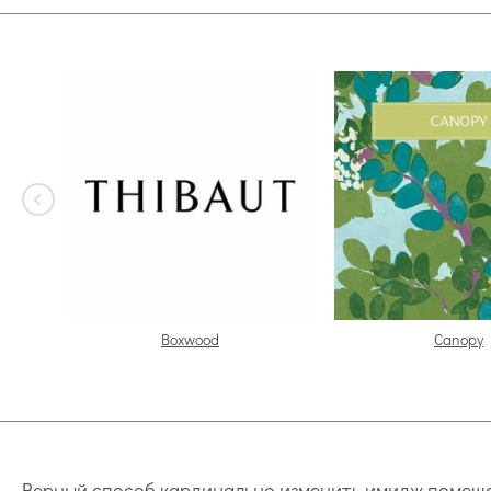
Boxwood
Canopy
Верный способ кардинально изменить имидж помещен