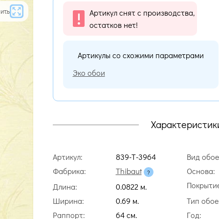
ить
Артикул снят с производства,
остатков нет!
Артикулы со схожими параметрами
Эко обои
Характеристик
Артикул:
839-T-3964
Вид обое
Фабрика:
Thibaut
Основа:
Покрытие
Длина:
0.0822 м.
Ширина:
0.69 м.
Тип обое
Раппорт:
64 cм.
Год: