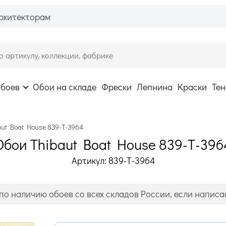
рхитекторам
обоев
Обои на складе
Фрески
Лепнина
Краски
Тен
aut Boat House 839-T-3964
Обои Thibaut Boat House 839-T-396
Артикул: 839-T-3964
по наличию обоев со всех складов России, если написан