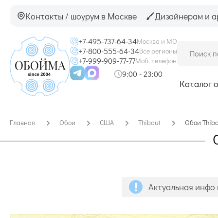
Контакты / шоурум в Москве
Дизайнерам и а
+7-495-737-64-34
Москва и МО
+7-800-555-64-34
Все регионы
+7-999-909-77-77
Моб. телефон
9:00 - 23:00
Каталог 
Главная
Обои
США
Thibaut
Обои Thib
Актуальная инфо 