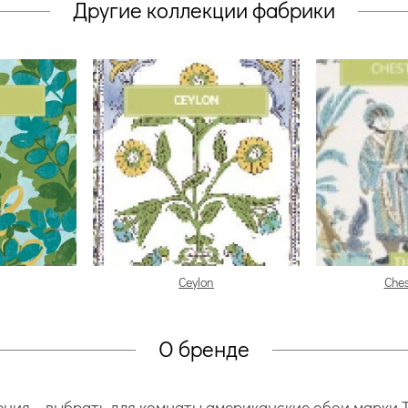
Другие коллекции фабрики
Ceylon
Ches
О бренде
ия – выбрать для комнаты американские обои марки T