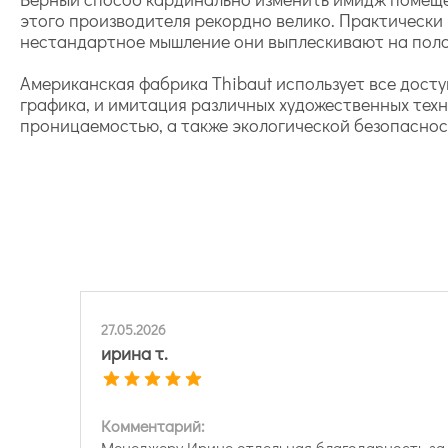
этого производителя рекордно велико. Практическ
нестандартное мышление они выплескивают на полот
Американская фабрика Thibaut использует все дост
графика, и имитация различных художественных тех
проницаемостью, а также экологической безопасност
27.05.2026
ирина т.
Комментарий:
Менеджеру Ирине отдельная благодарность за