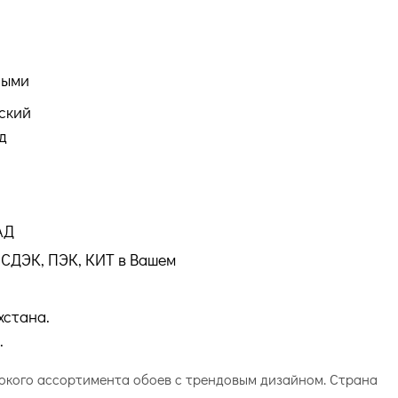
ными
ский
д
АД
СДЭК, ПЭК, КИТ в Вашем
хстана.
.
рокого ассортимента обоев с трендовым дизайном. Страна