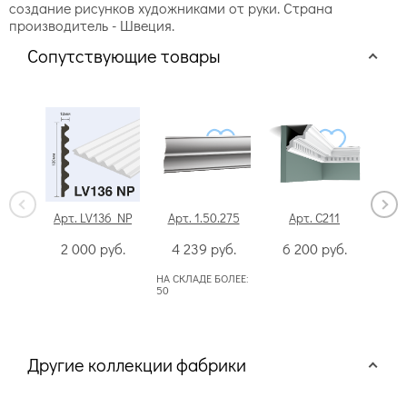
создание рисунков художниками от руки. Страна
производитель - Швеция.
Сопутствующие товары
Арт. LV136 NP
Арт. 1.50.275
Арт. C211
Арт
2 000
руб.
4 239
руб.
6 200
руб.
1
НА СКЛАДЕ БОЛЕЕ:
НА СК
50
50
Другие коллекции фабрики