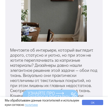
Мечтаете об интерьере, который выглядит
дорого, статусно и уютно, но при этом не
хотите переплачивать за капризные
материалы? Дизайнеры давно нашли
элегантное решение этой задачи — обои под
ткань. Визуально они практически
неотличимы от текстильных покрытий, но
при этом лишены их главных недостатков.
Смотреть еще варианты обоев под ткань.
УЗНАЙТЕ ПРО
Конечно, натуральные тканевые обои
СКИДКУ И ДОСТАВКУ
смотрятся роскошно. Они создают особый
Мы обрабатываем данные посетителей и используем
ОК
куки согласно
политике
микроклимат и подчеркивают статус