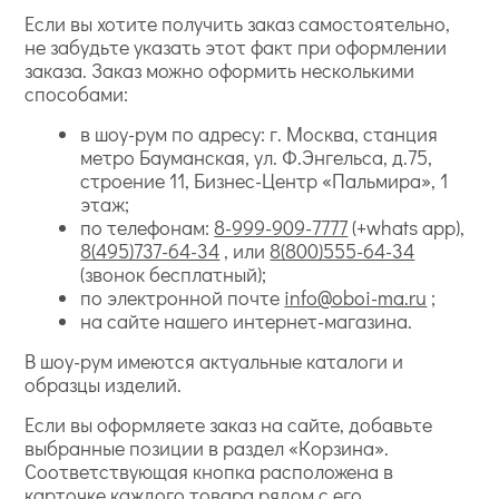
Если вы хотите получить заказ самостоятельно,
не забудьте указать этот факт при оформлении
заказа. Заказ можно оформить несколькими
способами:
в шоу-рум по адресу: г. Москва, станция
метро Бауманская, ул. Ф.Энгельса, д.75,
строение 11, Бизнес-Центр «Пальмира», 1
этаж;
по телефонам:
8-999-909-7777
(+whats app),
8(495)737-64-34
, или
8(800)555-64-34
(звонок бесплатный);
по электронной почте
info@oboi-ma.ru
;
на сайте нашего интернет-магазина.
В шоу-рум имеются актуальные каталоги и
образцы изделий.
Если вы оформляете заказ на сайте, добавьте
выбранные позиции в раздел «Корзина».
Соответствующая кнопка расположена в
карточке каждого товара рядом с его