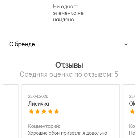
Ни одного
элемента не
найдено
О бренде
Отзывы
Средняя оценка по отзывам: 5
23.04.2026
23.0
Лисичка
Oks
Комментарий:
Ком
Хорошие обои привезли,я довольна
Нет