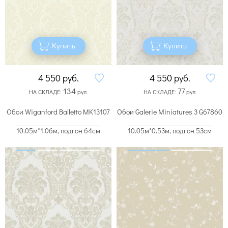
Купить
Купить
4 550
руб.
4 550
руб.
134
77
НА СКЛАДЕ:
рул.
НА СКЛАДЕ:
рул.
Обои Wiganford Balletto MK13107
Обои Galerie Miniatures 3 G67860
10.05м*1.06м, подгон 64см
10.05м*0.53м, подгон 53см