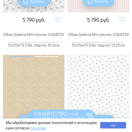
Купить
Купить
5 790
руб.
5 790
руб.
Обои Galerie Miniatures 3 G68705
Обои Galerie Miniatures 3 G68720
10.05м*0.53м, подгон 10.6см
10.05м*0.53м, подгон 13.25см
УЗНАЙТЕ ПРО
СКИДКУ И ДОСТАВКУ
Купить
Купить
Мы обрабатываем данные посетителей и используем
ОК
куки согласно
политике