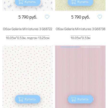
Купить
Купить
5 790
руб.
5 790
руб.
Обои Galerie Miniatures 3 G68722
Обои Galerie Miniatures 3 G68738
10.05м*0.53м, подгон 13.25см
10.05м*0.53м
Купить
Купить