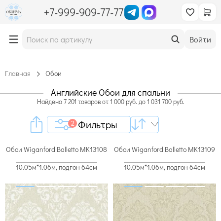
+7-999-909-77-77
Войти
Главная
Обои
Английские Обои для спальни
Найдено
7 201
товаров
от
1 000
руб. до
1 031 700
руб.
Фильтры
2
Обои Wiganford Balletto MK13108
Обои Wiganford Balletto MK13109
10.05м*1.06м, подгон 64см
10.05м*1.06м, подгон 64см