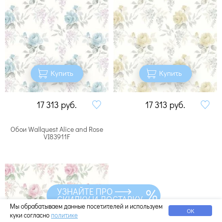
Купить
Купить
17 313
руб.
17 313
руб.
Обои Wallquest Alice and Rose
VI83911F
УЗНАЙТЕ ПРО
СКИДКУ И ДОСТАВКУ
Мы обрабатываем данные посетителей и используем
ОК
куки согласно
политике