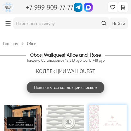
+7-999-909-77-77
Войти
Главная
Обои
Обои Wallquest Alice and Rose
Найдено
65
товаров
от
17 313
руб. до
17 748
руб.
КОЛЛЕКЦИИ WALLQUEST
Показать все коллекции списком