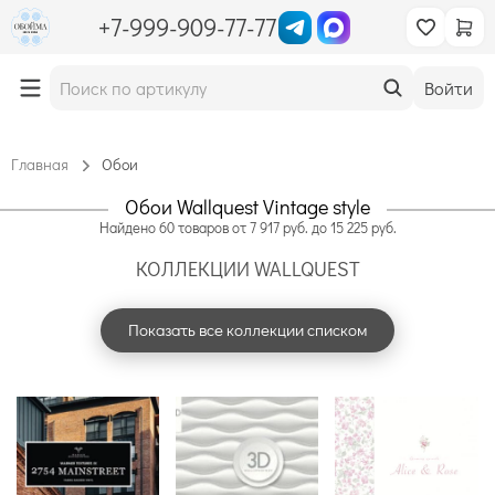
+7-999-909-77-77
Войти
Главная
Обои
Обои Wallquest Vintage style
Найдено
60
товаров
от
7 917
руб. до
15 225
руб.
КОЛЛЕКЦИИ WALLQUEST
Показать все коллекции списком