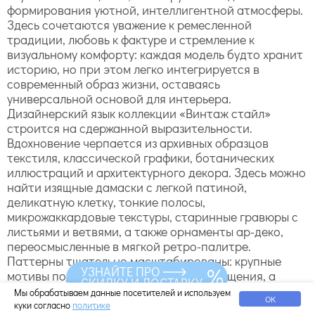
формирования уютной, интеллигентной атмосферы.
Здесь сочетаются уважение к ремесленной
традиции, любовь к фактуре и стремление к
визуальному комфорту: каждая модель будто хранит
историю, но при этом легко интегрируется в
современный образ жизни, оставаясь
универсальной основой для интерьера.
Дизайнерский язык коллекции «Винтаж стайл»
строится на сдержанной выразительности.
Вдохновение черпается из архивных образцов
текстиля, классической графики, ботанических
иллюстраций и архитектурного декора. Здесь можно
найти изящные дамаски с легкой патиной,
деликатную клетку, тонкие полосы,
микрожаккардовые текстуры, старинные гравюры с
листьями и ветвями, а также орнаменты ар-деко,
переосмысленные в мягкой ретро-палитре.
Паттерны тщательно масштабированы: крупные
УЗНАЙТЕ ПРО
мотивы поддерживают парадные помещения, а
СКИДКУ И ДОСТАВКУ
мелкий раппорт создает фон для камерных комнат,
Мы обрабатываем данные посетителей и используем
ОК
не перегружая пространство.
куки согласно
политике