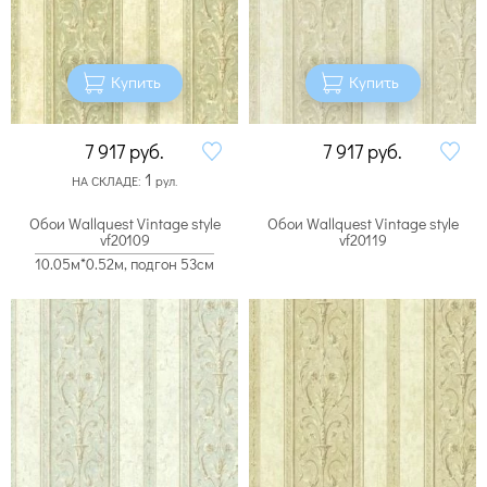
Купить
Купить
7 917
руб.
7 917
руб.
1
НА СКЛАДЕ:
рул.
Обои Wallquest Vintage style
Обои Wallquest Vintage style
vf20109
vf20119
10.05м*0.52м, подгон 53см