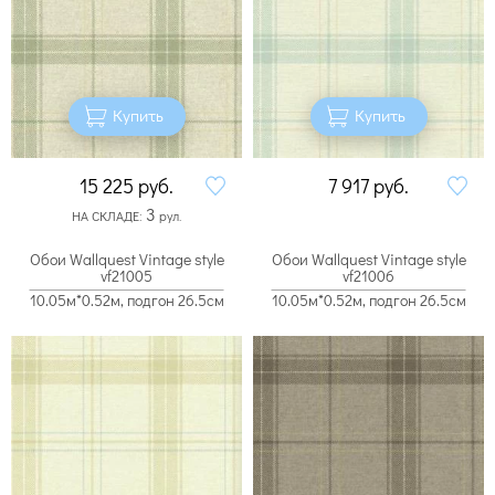
Купить
Купить
15 225
руб.
7 917
руб.
3
НА СКЛАДЕ:
рул.
Обои Wallquest Vintage style
Обои Wallquest Vintage style
vf21005
vf21006
10.05м*0.52м, подгон 26.5см
10.05м*0.52м, подгон 26.5см