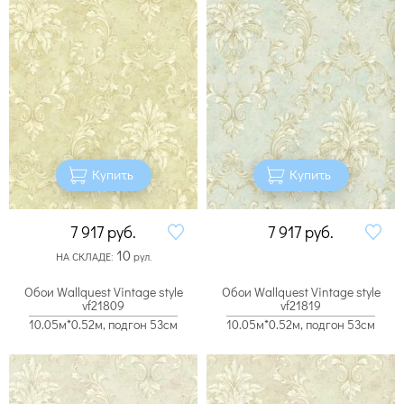
Купить
Купить
7 917
руб.
7 917
руб.
10
НА СКЛАДЕ:
рул.
Обои Wallquest Vintage style
Обои Wallquest Vintage style
vf21809
vf21819
10.05м*0.52м, подгон 53см
10.05м*0.52м, подгон 53см