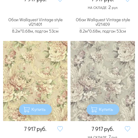
2
НА СКЛАДЕ:
рул.
Обои Wallquest Vintage style
Обои Wallquest Vintage style
vf21401
vf21409
8.2м*0.68м, подгон 53см
8.2м*0.68м, подгон 53см
Купить
Купить
7 917
руб.
7 917
руб.
7
НА СКЛАДЕ:
рул.