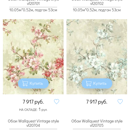
vf20701
vf20702
10.05м*0.52м, подгон 53см
10.05м*0.52м, подгон 53см
Купить
Купить
7 917
руб.
7 917
руб.
1
НА СКЛАДЕ:
рул.
Обои Wallquest Vintage style
Обои Wallquest Vintage style
vf20704
vf20705