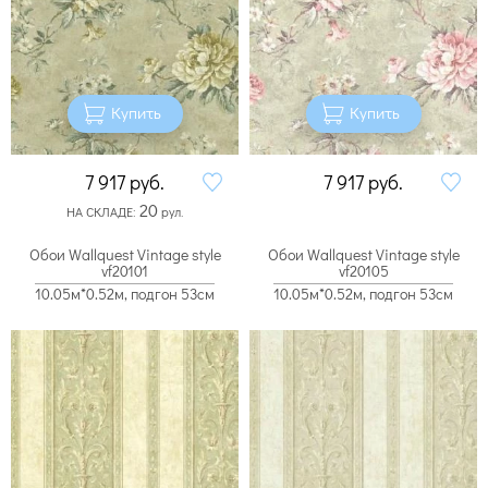
Купить
Купить
7 917
руб.
7 917
руб.
20
НА СКЛАДЕ:
рул.
Обои Wallquest Vintage style
Обои Wallquest Vintage style
vf20101
vf20105
10.05м*0.52м, подгон 53см
10.05м*0.52м, подгон 53см