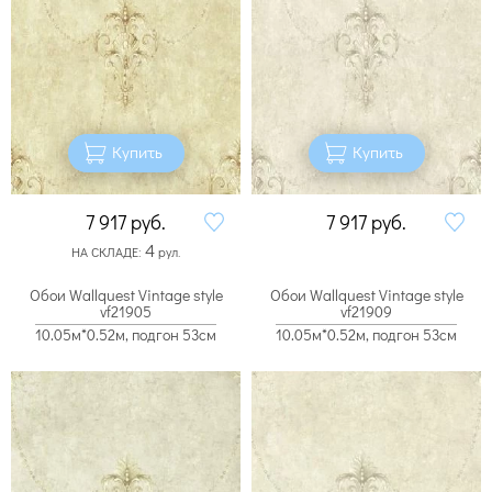
Купить
Купить
7 917
руб.
7 917
руб.
4
НА СКЛАДЕ:
рул.
Обои Wallquest Vintage style
Обои Wallquest Vintage style
vf21905
vf21909
10.05м*0.52м, подгон 53см
10.05м*0.52м, подгон 53см