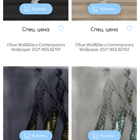
Купить
Купить
Спец. цена
Спец. цена
Обои Wall&Deco Contemporary
Обои Wall&Deco Contemporary
Wallpaper 2021 WDLB2101
Wallpaper 2021 WDLB2102
Купить
Купить