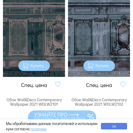
Купить
Купить
Спец. цена
Спец. цена
Обои Wall&Deco Contemporary
Обои Wall&Deco Contemporary
Wallpaper 2021 WDLW2101
Wallpaper 2021 WDLW2102
УЗНАЙТЕ ПРО
СКИДКУ И ДОСТАВКУ
Мы обрабатываем данные посетителей и используем
ОК
куки согласно
политике