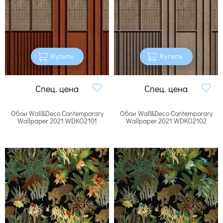
Купить
Купить
Спец. цена
Спец. цена
Обои Wall&Deco Contemporary
Обои Wall&Deco Contemporary
Wallpaper 2021 WDKO2101
Wallpaper 2021 WDKO2102