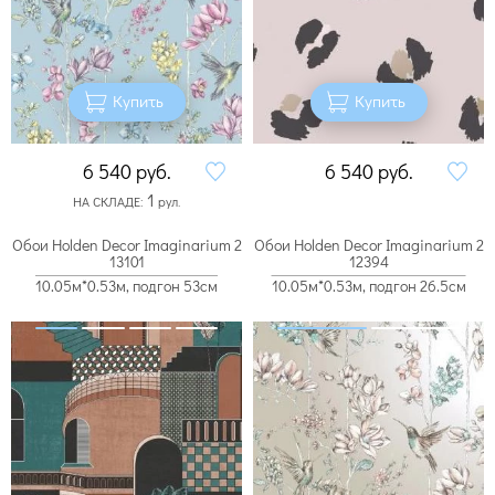
Купить
Купить
6 540
руб.
6 540
руб.
1
НА СКЛАДЕ:
рул.
Обои Holden Decor Imaginarium 2
Обои Holden Decor Imaginarium 2
13101
12394
10.05м*0.53м, подгон 53см
10.05м*0.53м, подгон 26.5см