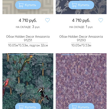
Купить
Купить
4 710
руб.
4 710
руб.
3
1
НА СКЛАДЕ:
рул.
НА СКЛАДЕ:
рул.
Обои Holden Decor Amazonia
Обои Holden Decor Amazonia
91251
91293
10.05м*0.53м, подгон 32см
10.05м*0.53м
Купить
Купить