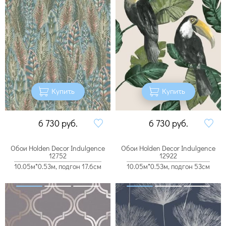
Купить
Купить
6 730
руб.
6 730
руб.
Обои Holden Decor Indulgence
Обои Holden Decor Indulgence
12752
12922
10.05м*0.53м, подгон 17.6см
10.05м*0.53м, подгон 53см