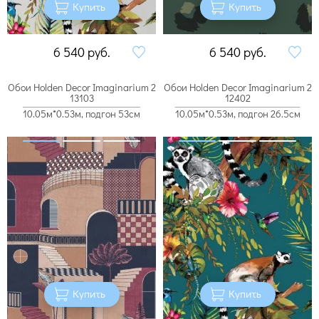
Купить
Купить
6 540
руб.
6 540
руб.
Обои Holden Decor Imaginarium 2
Обои Holden Decor Imaginarium 2
13103
12402
10.05м*0.53м, подгон 53см
10.05м*0.53м, подгон 26.5см
Купить
Купить