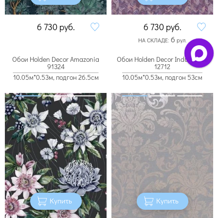
6 730
руб.
6 730
руб.
6
НА СКЛАДЕ:
рул.
Обои Holden Decor Amazonia
Обои Holden Decor Indulgence
91324
12712
10.05м*0.53м, подгон 26.5см
10.05м*0.53м, подгон 53см
Купить
Купить