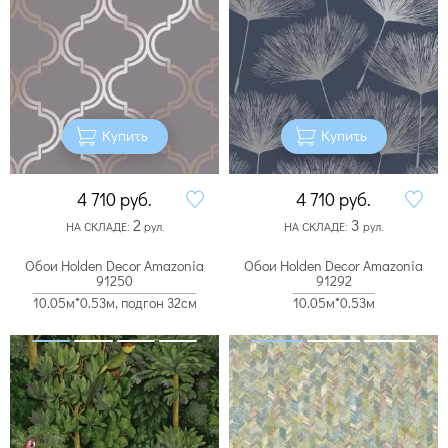
Купить
Купить
4 710
руб.
4 710
руб.
2
3
НА СКЛАДЕ:
рул.
НА СКЛАДЕ:
рул.
Обои Holden Decor Amazonia
Обои Holden Decor Amazonia
91250
91292
10.05м*0.53м, подгон 32см
10.05м*0.53м