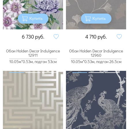
Купить
Купить
6 730
руб.
4 710
руб.
Обои Holden Decor Indulgence
Обои Holden Decor Indulgence
12911
12960
10.05м*0.53м, подгон 53см
10.05м*0.53м, подгон 26.5см