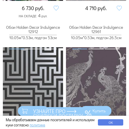
6 730
руб.
4 710
руб.
4
НА СКЛАДЕ:
рул.
Обои Holden Decor Indulgence
Обои Holden Decor Indulgence
12912
12961
10.05м*0.53м, подгон 53см
10.05м*0.53м, подгон 26.5см
УЗНАЙТЕ ПРО
Купить
Купить
СКИДКУ И ДОСТАВКУ
Мы обрабатываем данные посетителей и используем
ОК
куки согласно
политике