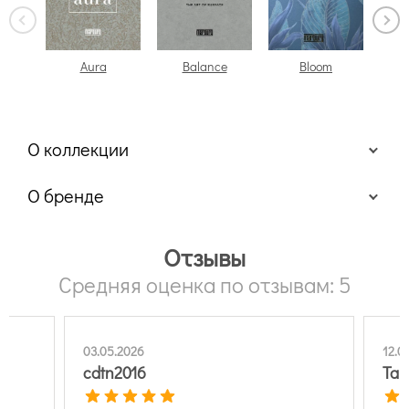
Aura
Balance
Bloom
О коллекции
О бренде
Отзывы
Средняя оценка по отзывам: 5
03.05.2026
12.0
cdtn2016
Там