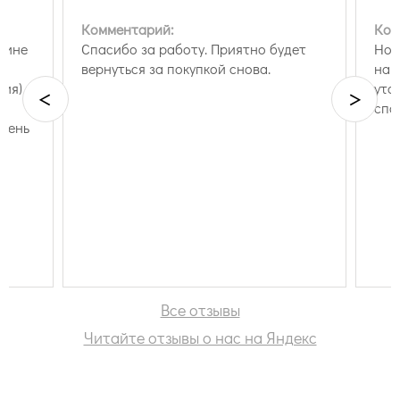
Комментарий:
Ком
рине
Спасибо за работу. Приятно будет
Ноч
и
вернуться за покупкой снова.
на 
гия)
уто
<
>
ть
спа
Очень
нием.
Все отзывы
Читайте отзывы о нас на Яндекс