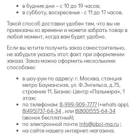
в будние дни – с 10 до 19 часов;
в субботу, воскресенье - с 11 до 17 часов.
Такой способ доставки удобен тем, что вы не
привязаны ко времени и можете забрать товар в
любой момент, когда вам будет удобно.
Если вы хотите получить заказ самостоятельно,
не забудьте указать этот факт при оформлении
заказа. Заказ можно оформить несколькими
способами:
в шоу-рум по адресу: г. Москва, станция
метро Бауманская, ул. Ф.Энгельса, д.75,
строение 11, Бизнес-Центр «Пальмира», 1
этаж;
по телефонам:
8-999-909-7777
(+whats app),
8(495)737-64-34
, или
8(800)555-64-34
(звонок бесплатный);
по электронной почте
info@oboi-ma.ru
;
на сайте нашего интернет-магазина.