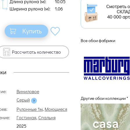
Длина рулона (м):
10.05
Смотреть 
Ширина рулона (м):
1.06
СКЛАД
40 000 ар
Купить
Все обои фабрики
Рассчитать количество
ики
ие:
Виниловое
Другие обои коллекции *
Серый
оев:
Рулонные 1м
,
Моющиеся
ение:
Гостиная
,
Спальня
2025