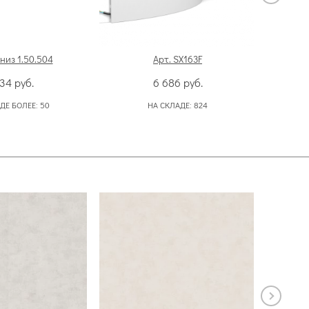
низ 1.50.504
Арт. SX163F
534
руб.
6 686
руб.
ДЕ БОЛЕЕ:
50
НА СКЛАДЕ:
824