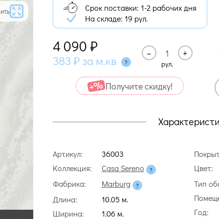
Срок поставки: 1-2 рабочих дня
ить
На складе:
19 рул.
4 090
₽
–
+
383
₽
за м.кв
рул.
Получите cкидку!
Характерист
Артикул:
36003
Покрыт
Коллекция:
Casa Sereno
Цвет:
Фабрика:
Marburg
Тип об
Помещ
Длина:
10.05 м.
Год:
Ширина:
1.06 м.