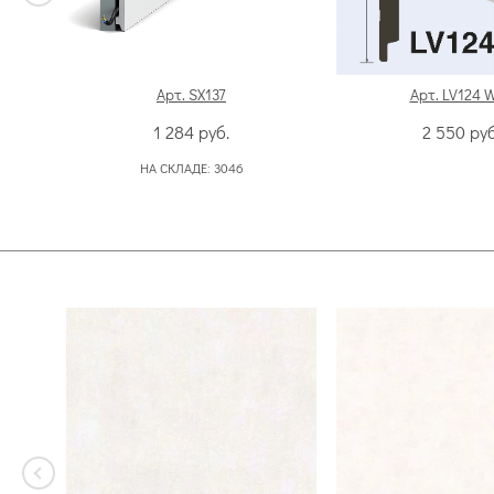
Арт. SX137
Арт. LV124 
1 284
руб.
2 550
руб
НА СКЛАДЕ:
3046