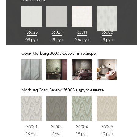
36023
36024
32311
36008
69 рул.
49 рул.
106 рул.
19 рул.
Обои Marburg 36003 фото в интерьере
Marburg Casa Sereno 36003 в другом цвете
36001
36002
36005
36004
18 рул.
7 рул.
10 рул.
18 рул.