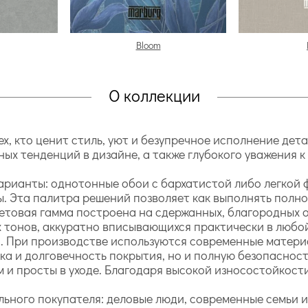
Bloom
О коллекции
х, кто ценит стиль, уют и безупречное исполнение дет
ых тенденций в дизайне, а также глубокого уважения 
арианты: однотонные обои с бархатистой либо легкой 
. Эта палитра решений позволяет как выполнять полно
етовая гамма построена на сдержанных, благородных о
 тонов, аккуратно вписывающихся практически в любой
. При производстве используются современные матери
нка и долговечность покрытия, но и полную безопаснос
м и просты в уходе. Благодаря высокой износостойкос
льного покупателя: деловые люди, современные семьи и