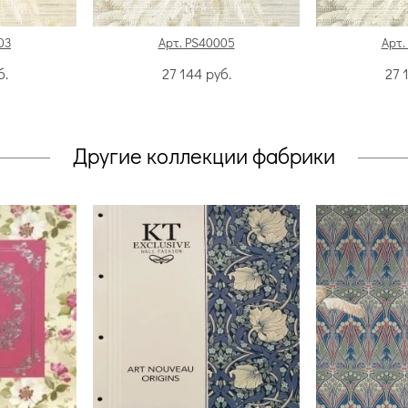
03
Арт. PS40005
Арт.
б.
27 144
руб.
27 
Другие коллекции фабрики