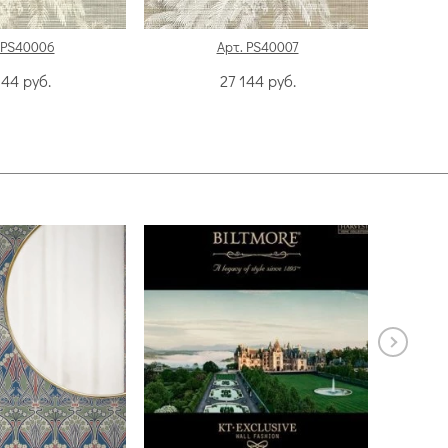
 PS40006
Арт. PS40007
144
руб.
27 144
руб.