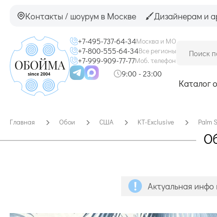
Контакты / шоурум в Москве
Дизайнерам и а
+7-495-737-64-34
Москва и МО
+7-800-555-64-34
Все регионы
+7-999-909-77-77
Моб. телефон
9:00 - 23:00
Каталог 
Главная
Обои
США
KT-Exclusive
Palm 
Об
Актуальная инфо 