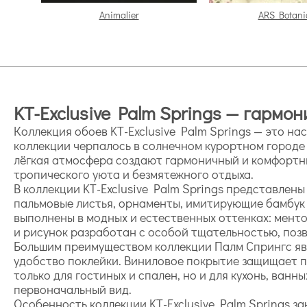
Animalier
ARS Botani
KT-Exclusive Palm Springs — гармо
Коллекция обоев KT-Exclusive Palm Springs — это н
коллекции черпалось в солнечном курортном городе 
лёгкая атмосфера создают гармоничный и комфортны
тропического уюта и безмятежного отдыха.
В коллекции KT-Exclusive Palm Springs представле
пальмовые листья, орнаменты, имитирующие бамбук 
выполнены в модных и естественных оттенках: менто
и рисунок разработан с особой тщательностью, позв
Большим преимуществом коллекции Палм Спрингс явл
удобство поклейки. Виниловое покрытие защищает п
только для гостиных и спален, но и для кухонь, ван
первоначальный вид.
Особенность коллекции KT-Exclusive Palm Springs з