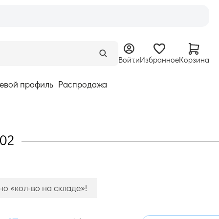
Войти
Избранное
Корзина
евой профиль
Распродажа
102
о «кол-во на складе»!