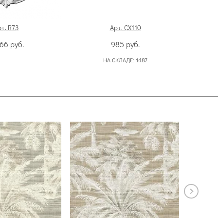
т. R73
Арт. CX110
466
руб.
985
руб.
НА СКЛАДЕ:
1487