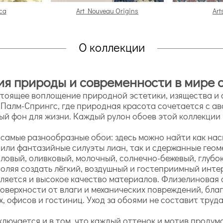
ca
Art Nouveau Origins
Art
О коллекции
ния природы и современности в мире 
астоящее воплощение природной эстетики, изящества и
Палм-Спрингс, где природная красота сочетается с ав
й фон для жизни. Каждый рулон обоев этой коллекции 
ны самые разнообразные обои: здесь можно найти как н
или фантазийные силуэты лиан, так и сдержанные геом
ловый, оливковый, молочный, солнечно-бежевый, глубо
оляя создать лёгкий, воздушный и гостеприимный инте
яется и высокое качество материалов. Флизелиновая 
оверхности от влаги и механических повреждений, бла
ных, офисов и гостиниц. Уход за обоями не составит тру
аключается и в том, что каждый оттенок и мотив продум