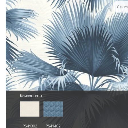
Увелич
Компаньоны
PS41302
PS41402