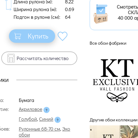
Длина рулона (м):
8.22
Смотреть
Ширина рулона (м):
0.69
СКЛ
Подгон в рулоне (cм):
64
40 000 а
Купить
Все обои фабрики
Рассчитать количество
ики
а:
Бумага
тие:
Акриловое
Голубой
,
Синий
Другие обои коллекции 
боев:
Рулонные 68-70 см
,
Эко
обои