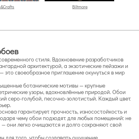
s&Crafts
Biltmore
обоев
 современного стиля. Вдохновение разработчиков
ангардной архитектурой, а экзотические пейзажи и
— это своеобразное приглашение окунуться в мир
асыщенные ботанические мотивы — крупные
етрические узоры, вдохновлённые природой. Обои
кий серо-голубой, песочно-золотистый. Каждый цвет
рьер.
основа гарантирует прочность, износостойкость и
годаря чему обои подходят для любых помещений: не
да — они легко очищаются и долго сохраняют свой
ан для того, чтобы создавать ощущение