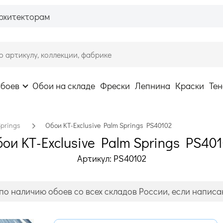
рхитекторам
обоев
Обои на складе
Фрески
Лепнина
Краски
Тен
Springs
Обои KT-Exclusive Palm Springs PS40102
ои KT-Exclusive Palm Springs PS40
Артикул: PS40102
по наличию обоев со всех складов России, если написан