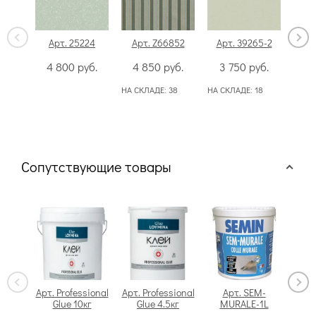
Арт. 25224
Арт. Z66852
Арт. 39265-2
Арт
4 800
руб.
4 850
руб.
3 750
руб.
5
НА СКЛАДЕ:
38
НА СКЛАДЕ:
18
Сопутствующие товары
Арт. Professional
Арт. Professional
Арт. SEM-
Glue 10кг
Glue 4.5кг
MURALE-1L
Swi