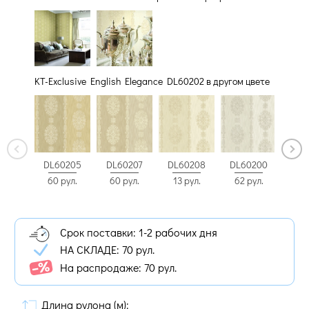
KT-Exclusive English Elegance DL60202 в другом цвете
DL60205
DL60207
DL60208
DL60200
DL6
60 рул.
60 рул.
13 рул.
62 рул.
70 
Срок поставки: 1-2 рабочих дня
НА СКЛАДЕ:
70 рул.
На распродаже: 70 рул.
Длина рулона (м):