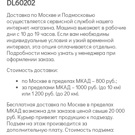
DL60202
Доставка по Москве и Подмосковью
осуществляется сервисной службой нашего
интернет-магазина. Машина выезжает в рабочие
дни с 10 до 19 часов. Если вам необходимы
индивидуальные условия и узкий временной
Classique и Monte Carlo – предназначенные для
интервал, эта опция оплачивается отдельно.
спален;
Подробности можно узнать у менеджера при
Tales for Kids с нежным фоном и рисунками – для
оформлении заказа.
детских;
Discovery с рисунками животных и растений –
Стоимость доставки:
универсальны для детей и взрослых;
по Москве в пределах МКАД – 800 руб.;
Mulberry Place с покрытиями для легкой уборки –
за пределами МКАД – 1000 руб. (до 10 км)
хороши для гостиных и кабинетов.
или 1 200 руб. (до 20 км).
Виниловые полотна
Бесплатная доставка по Москве в пределах
МКАД возможна для заказов ценой свыше 20 000
руб. Курьер привезет продукцию к подъезду.
Подъем на этаж производится за
дополнительную плату. Стоимость подъема: