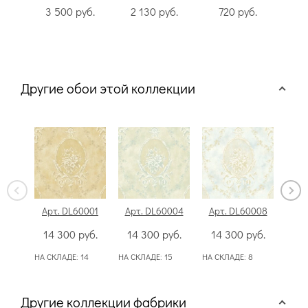
3 500
руб.
2 130
руб.
720
руб.
Другие обои этой коллекции
Арт. DL60001
Арт. DL60004
Арт. DL60008
Арт
14 300
руб.
14 300
руб.
14 300
руб.
14
НА СКЛАДЕ:
14
НА СКЛАДЕ:
15
НА СКЛАДЕ:
8
НА С
Другие коллекции фабрики