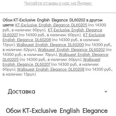
флоковые, обязательно плотные, но гибкие
Читайте отзывы о нас на Яндекс
трехслойные, напоминают велюр, эффектны в
спальне, кабинете.
Коллекции бумажных покрытий
Обои KT-Exclusive English Elegance DL60202 в другом
цвете:
KT-Exclusive English Elegance DL60205
(по 14300
руб., в наличии: 60рул.),
KT-Exclusive English Elegance
DL60207
(по 14300 руб., в наличии: 60рул.),
KT-Exclusive
English Elegance DL60208
(по 14300 руб., в наличии:
13рул.),
Wallquest English Elegance DL60200
(по 14300 руб.,
в наличии: 62рул.),
Wallquest English Elegance DL60202
(по
14300 руб., в наличии: 70рул.),
Wallquest English Elegance
DL60205
(по 14300 руб., в наличии: 60рул.),
Wallquest
English Elegance DL60207
(по 14300 руб., в наличии:
60рул.),
Wallquest English Elegance DL60208
(по 14300 руб.,
в наличии: 13рул.)
Доставка
Флизелиновые варианты
Обои KT-Exclusive English Elegance