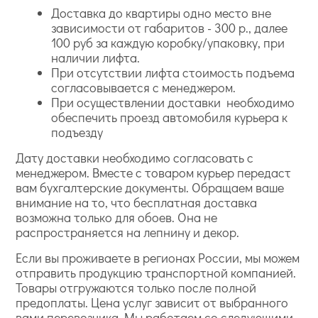
Доставка до квартиры одно место вне
зависимости от габаритов - 300 р., далее
Vintage style
Textures
Texture Gallery
100 руб за каждую коробку/упаковку, при
Maui Maui
Fusion
French
наличии лифта.
Impressionist
Essence
При отсутствии лифта стоимость подъема
согласовывается с менеджером.
При осуществлении доставки необходимо
обеспечить проезд автомобиля курьера к
подъезду
Дату доставки необходимо согласовать с
менеджером. Вместе с товаром курьер передаст
вам бухгалтерские документы. Обращаем ваше
внимание на то, что бесплатная доставка
возможна только для обоев. Она не
распространяется на лепнину и декор.
Если вы проживаете в регионах России, мы можем
отправить продукцию транспортной компанией.
Товары отгружаются только после полной
предоплаты. Цена услуг зависит от выбранного
вами перевозчика. Мы работаем со следующими