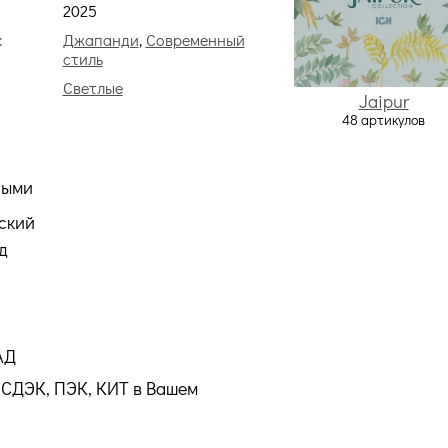
2025
:
Джапанди
,
Современный
стиль
Светлые
Jaipur
48 артикулов
ными
ский
д
АД
СДЭК, ПЭК, КИТ в Вашем