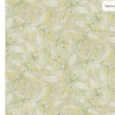
Увелич