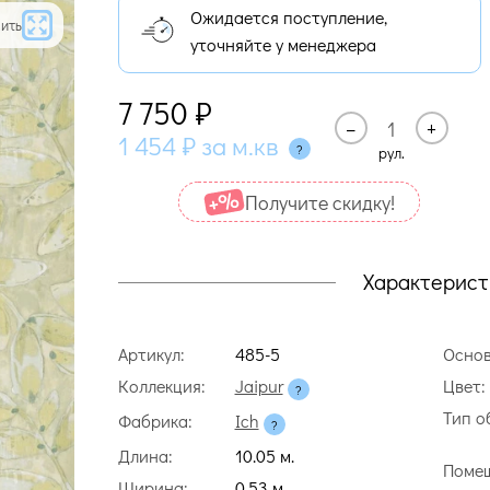
Ожидается поступление,
ить
уточняйте у менеджера
7 750
₽
–
+
1 454
₽
за м.кв
рул.
Получите cкидку!
Характерист
Артикул:
485-5
Основ
Коллекция:
Jaipur
Цвет:
Тип о
Фабрика:
Ich
Длина:
10.05 м.
Помещ
Ширина:
0.53 м.