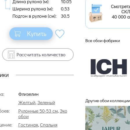
Длина рулона (м):
10.05
Смотрет
Ширина рулона (м):
0.53
СКЛ
Подгон в рулоне (cм):
30.5
40 000 
Купить
Все обои фабрики
Рассчитать количество
ики
а:
Флизелин
Другие обои коллекции
Желтый
,
Зеленый
боев:
Рулонные 50-53 см
,
Эко
обои
ение:
Гостиная
,
Спальня