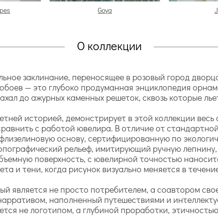
ipes
Goya
J
О коллекции
кальное заклинание, переносящее в розовый город двор
обоев — это глубоко продуманная энциклопедия орнаме
хал до ажурных каменных решеток, сквозь которые льет
етней историей, демонстрирует в этой коллекции весь 
равнить с работой ювелира. В отличие от стандартной
 флизелиновую основу, сертифицированную по экологи
опографический рельеф, имитирующий ручную лепнину,
объемную поверхность, с ювелирной точностью наносит
та и тени, когда рисунок визуально меняется в течение
ый является не просто потребителем, а соавтором сво
 нарративом, наполненный путешествиями и интеллекту
ется не логотипом, а глубиной проработки, этичность